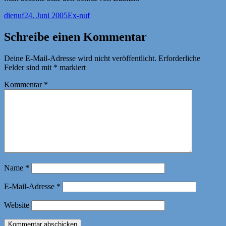
Autor
Veröffentlicht
Kategorien
dienuf
24. Juni 2005
Ex-nuf
am
Schreibe einen Kommentar
Deine E-Mail-Adresse wird nicht veröffentlicht.
Erforderliche
Felder sind mit
*
markiert
Kommentar
*
Name
*
E-Mail-Adresse
*
Website