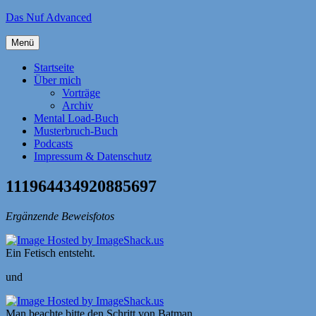
Zum
Das Nuf Advanced
Inhalt
springen
Menü
Startseite
Über mich
Vorträge
Archiv
Mental Load-Buch
Musterbruch-Buch
Podcasts
Impressum & Datenschutz
111964434920885697
Ergänzende Beweisfotos
Ein Fetisch entsteht.
und
Man beachte bitte den Schritt von Batman.