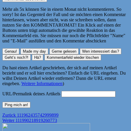
Mehr als 5x können Sie in einem Monat nicht kommentieren. So
sorry! Ist das Gegenteil der Fall und sie möchten einen Kommentar
hinterlassen, wissen aber nicht, was sie schreiben sollen, dann
nutzen Sie den KOMMENTAROMAT! Ein Klick auf einen der
Buttons unten trägt automatisch die gewählte Reaktion in das
Kommentarfeld ein. Sie müssen nur noch die Pflichtfelder "Name"
und "E-Mail" ausfüllen und den Kommentar abschicken
Du hast einen Artikel geschrieben, der sich auf meinen Artikel
bezieht und er soll hier erscheinen? Einfach die URL eingeben. Du
willst Deinen Artikel wieder entfernen? Dann die URL erneut
eingeben.
Weitere Informationen
)
URL/Permalink deines Artikels
Beitragsnavigation
Vorheriger
Zurück
111962435742999899
Nächster
Beitrag:
Weiter
111990218919260773
Beitrag: