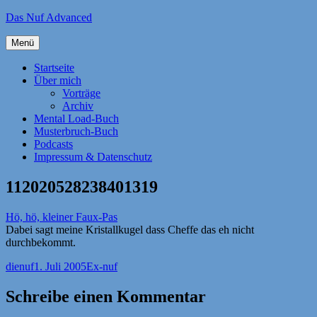
Zum
Das Nuf Advanced
Inhalt
springen
Menü
Startseite
Über mich
Vorträge
Archiv
Mental Load-Buch
Musterbruch-Buch
Podcasts
Impressum & Datenschutz
112020528238401319
Hö, hö, kleiner Faux-Pas
Dabei sagt meine Kristallkugel dass Cheffe das eh nicht
durchbekommt.
Autor
Veröffentlicht
Kategorien
dienuf
1. Juli 2005
Ex-nuf
am
Schreibe einen Kommentar