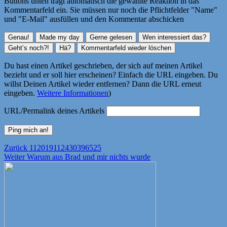
Buttons unten trägt automatisch die gewählte Reaktion in das
Kommentarfeld ein. Sie müssen nur noch die Pflichtfelder "Name"
und "E-Mail" ausfüllen und den Kommentar abschicken
Du hast einen Artikel geschrieben, der sich auf meinen Artikel
bezieht und er soll hier erscheinen? Einfach die URL eingeben. Du
willst Deinen Artikel wieder entfernen? Dann die URL erneut
eingeben.
Weitere Informationen
)
URL/Permalink deines Artikels
Beitragsnavigation
Vorheriger
Zurück
112019112430396525
Nächster
Beitrag:
Weiter
Warum aus Brad und mir nichts wurde
Beitrag: