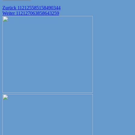
Beitragsnavigation
Vorheriger
Zurück
112125585158490344
Nächster
Beitrag:
Weiter
112127063858643259
Beitrag: