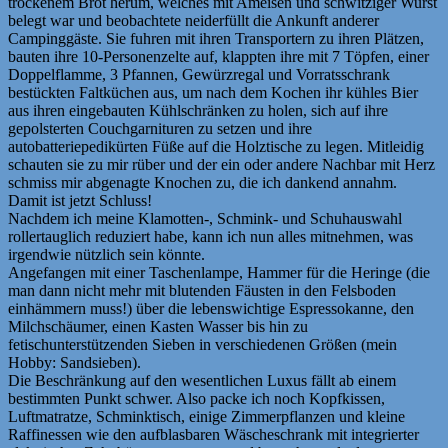
trockenem Brot herum, welches mit Ameisen und schwitziger Wurst
belegt war und beobachtete neiderfüllt die Ankunft anderer
Campinggäste. Sie fuhren mit ihren Transportern zu ihren Plätzen,
bauten ihre 10-Personenzelte auf, klappten ihre mit 7 Töpfen, einer
Doppelflamme, 3 Pfannen, Gewürzregal und Vorratsschrank
bestückten Faltküchen aus, um nach dem Kochen ihr kühles Bier
aus ihren eingebauten Kühlschränken zu holen, sich auf ihre
gepolsterten Couchgarnituren zu setzen und ihre
autobatteriepedikürten Füße auf die Holztische zu legen. Mitleidig
schauten sie zu mir rüber und der ein oder andere Nachbar mit Herz
schmiss mir abgenagte Knochen zu, die ich dankend annahm.
Damit ist jetzt Schluss!
Nachdem ich meine Klamotten-, Schmink- und Schuhauswahl
rollertauglich reduziert habe, kann ich nun alles mitnehmen, was
irgendwie nützlich sein könnte.
Angefangen mit einer Taschenlampe, Hammer für die Heringe (die
man dann nicht mehr mit blutenden Fäusten in den Felsboden
einhämmern muss!) über die lebenswichtige Espressokanne, den
Milchschäumer, einen Kasten Wasser bis hin zu
fetischunterstützenden Sieben in verschiedenen Größen (mein
Hobby: Sandsieben).
Die Beschränkung auf den wesentlichen Luxus fällt ab einem
bestimmten Punkt schwer. Also packe ich noch Kopfkissen,
Luftmatratze, Schminktisch, einige Zimmerpflanzen und kleine
Raffinessen wie den aufblasbaren Wäscheschrank mit integrierter