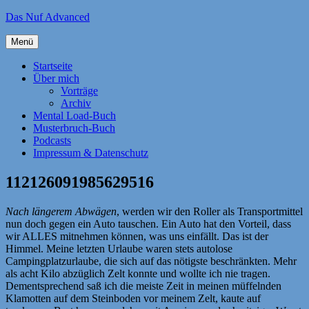
Zum
Das Nuf Advanced
Inhalt
springen
Menü
Startseite
Über mich
Vorträge
Archiv
Mental Load-Buch
Musterbruch-Buch
Podcasts
Impressum & Datenschutz
112126091985629516
Nach längerem Abwägen
, werden wir den Roller als Transportmittel
nun doch gegen ein Auto tauschen. Ein Auto hat den Vorteil, dass
wir ALLES mitnehmen können, was uns einfällt. Das ist der
Himmel. Meine letzten Urlaube waren stets autolose
Campingplatzurlaube, die sich auf das nötigste beschränkten. Mehr
als acht Kilo abzüglich Zelt konnte und wollte ich nie tragen.
Dementsprechend saß ich die meiste Zeit in meinen müffelnden
Klamotten auf dem Steinboden vor meinem Zelt, kaute auf