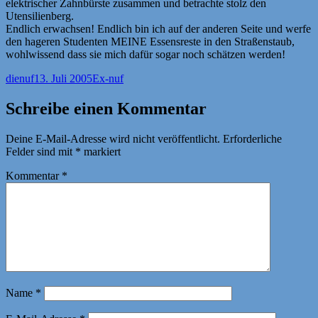
elektrischer Zahnbürste zusammen und betrachte stolz den
Utensilienberg.
Endlich erwachsen! Endlich bin ich auf der anderen Seite und werfe
den hageren Studenten MEINE Essensreste in den Straßenstaub,
wohlwissend dass sie mich dafür sogar noch schätzen werden!
Autor
Veröffentlicht
Kategorien
dienuf
13. Juli 2005
Ex-nuf
am
Schreibe einen Kommentar
Deine E-Mail-Adresse wird nicht veröffentlicht.
Erforderliche
Felder sind mit
*
markiert
Kommentar
*
Name
*