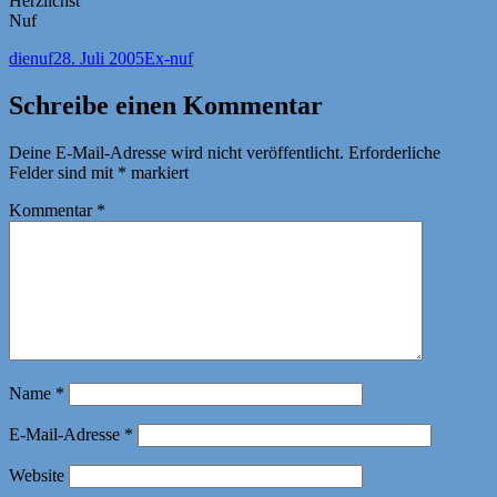
Herzlichst
Nuf
Autor
Veröffentlicht
Kategorien
dienuf
28. Juli 2005
Ex-nuf
am
Schreibe einen Kommentar
Deine E-Mail-Adresse wird nicht veröffentlicht.
Erforderliche
Felder sind mit
*
markiert
Kommentar
*
Name
*
E-Mail-Adresse
*
Website