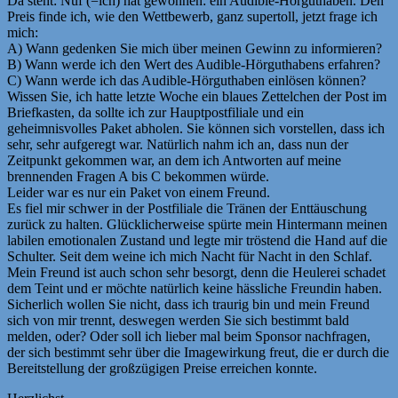
Da steht: Nuf (=ich) hat gewonnen: ein Audible-Hörguthaben. Den
Preis finde ich, wie den Wettbewerb, ganz supertoll, jetzt frage ich
mich:
A) Wann gedenken Sie mich über meinen Gewinn zu informieren?
B) Wann werde ich den Wert des Audible-Hörguthabens erfahren?
C) Wann werde ich das Audible-Hörguthaben einlösen können?
Wissen Sie, ich hatte letzte Woche ein blaues Zettelchen der Post im
Briefkasten, da sollte ich zur Hauptpostfiliale und ein
geheimnisvolles Paket abholen. Sie können sich vorstellen, dass ich
sehr, sehr aufgeregt war. Natürlich nahm ich an, dass nun der
Zeitpunkt gekommen war, an dem ich Antworten auf meine
brennenden Fragen A bis C bekommen würde.
Leider war es nur ein Paket von einem Freund.
Es fiel mir schwer in der Postfiliale die Tränen der Enttäuschung
zurück zu halten. Glücklicherweise spürte mein Hintermann meinen
labilen emotionalen Zustand und legte mir tröstend die Hand auf die
Schulter. Seit dem weine ich mich Nacht für Nacht in den Schlaf.
Mein Freund ist auch schon sehr besorgt, denn die Heulerei schadet
dem Teint und er möchte natürlich keine hässliche Freundin haben.
Sicherlich wollen Sie nicht, dass ich traurig bin und mein Freund
sich von mir trennt, deswegen werden Sie sich bestimmt bald
melden, oder? Oder soll ich lieber mal beim Sponsor nachfragen,
der sich bestimmt sehr über die Imagewirkung freut, die er durch die
Bereitstellung der großzügigen Preise erreichen konnte.