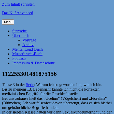
Zum Inhalt springen
Das Nuf Advanced
Menü
Startseite
Über mich
Vorträge
Archiv
Mental Load-Buch
Musterbruch-Buch
Podcasts
Impressum & Datenschutz
112255301481875156
These 3 in der
Serie
: Warum ich so geworden bin, wie ich bin.
Bis zu meinem 13. Lebensjahr kannte ich nicht die korrekten
medizinischen Begriffe für die Geschlechtsteile.
Bei uns zuhause hieß das „Ucelino“ (Vögelchen) und „Fiorelina“
(Blümchen). Ich war felsenfest davon überzeugt, dass es sich hierbei
um gebräuchliche Begriffe handelt.
In der siebten Klasse hatten wir dann Sexualkundeunterricht und der