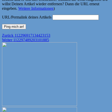
willst Deinen Artikel wieder entfernen? Dann die URL erneut
eingeben.
Weitere Informationen
)
URL/Permalink deines Artikels
Beitragsnavigation
Vorheriger
Zurück
112296917134423153
Nächster
Beitrag:
Weiter
112297489203101885
Beitrag: