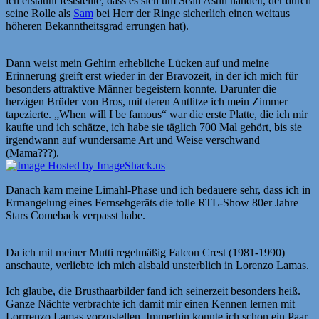
ich erstaunt feststellte, dass es sich um Sean Astin handelt, der durch
seine Rolle als
Sam
bei Herr der Ringe sicherlich einen weitaus
höheren Bekanntheitsgrad errungen hat).
Dann weist mein Gehirn erhebliche Lücken auf und meine
Erinnerung greift erst wieder in der Bravozeit, in der ich mich für
besonders attraktive Männer begeistern konnte. Darunter die
herzigen Brüder von Bros, mit deren Antlitze ich mein Zimmer
tapezierte. „When will I be famous“ war die erste Platte, die ich mir
kaufte und ich schätze, ich habe sie täglich 700 Mal gehört, bis sie
irgendwann auf wundersame Art und Weise verschwand
(Mama???).
Danach kam meine Limahl-Phase und ich bedauere sehr, dass ich in
Ermangelung eines Fernsehgeräts die tolle RTL-Show 80er Jahre
Stars Comeback verpasst habe.
Da ich mit meiner Mutti regelmäßig Falcon Crest (1981-1990)
anschaute, verliebte ich mich alsbald unsterblich in Lorenzo Lamas.
Ich glaube, die Brusthaarbilder fand ich seinerzeit besonders heiß.
Ganze Nächte verbrachte ich damit mir einen Kennen lernen mit
Lorrrenzo Lamas vorzustellen. Immerhin konnte ich schon ein Paar