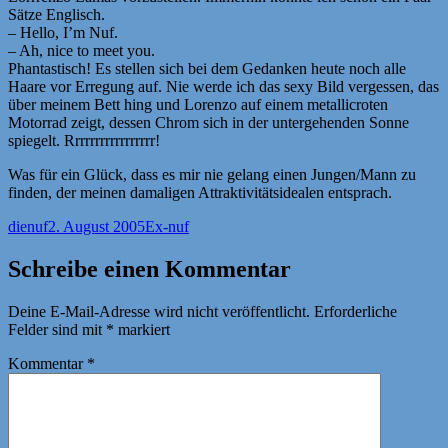
Sätze Englisch.
– Hello, I’m Nuf.
– Ah, nice to meet you.
Phantastisch! Es stellen sich bei dem Gedanken heute noch alle
Haare vor Erregung auf. Nie werde ich das sexy Bild vergessen, das
über meinem Bett hing und Lorenzo auf einem metallicroten
Motorrad zeigt, dessen Chrom sich in der untergehenden Sonne
spiegelt. Rrrrrrrrrrrrrrrrr!
Was für ein Glück, dass es mir nie gelang einen Jungen/Mann zu
finden, der meinen damaligen Attraktivitätsidealen entsprach.
Autor
Veröffentlicht
Kategorien
dienuf
2. August 2005
Ex-nuf
am
Schreibe einen Kommentar
Deine E-Mail-Adresse wird nicht veröffentlicht.
Erforderliche
Felder sind mit
*
markiert
Kommentar
*