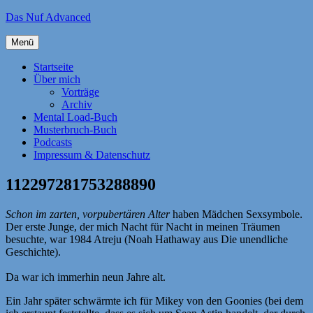
Zum
Das Nuf Advanced
Inhalt
springen
Menü
Startseite
Über mich
Vorträge
Archiv
Mental Load-Buch
Musterbruch-Buch
Podcasts
Impressum & Datenschutz
112297281753288890
Schon im zarten, vorpubertären Alter
haben Mädchen Sexsymbole.
Der erste Junge, der mich Nacht für Nacht in meinen Träumen
besuchte, war 1984 Atreju (Noah Hathaway aus Die unendliche
Geschichte).
Da war ich immerhin neun Jahre alt.
Ein Jahr später schwärmte ich für Mikey von den Goonies (bei dem