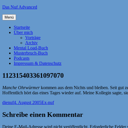
Zum
Das Nuf Advanced
Inhalt
springen
Menü
Startseite
Über mich
Vorträge
Archiv
Mental Load-Buch
Musterbruch-Buch
Podcasts
Impressum & Datenschutz
112315403361097070
Manche Ohrwürmer
kommen aus dem Nichts und bleiben. Seit gut ze
Hoffentlich hört das eines Tages wieder auf. Meine Kollegin sagte, s
Autor
Veröffentlicht
Kategorien
dienuf
4. August 2005
Ex-nuf
am
Schreibe einen Kommentar
Deine E-Mail-Adresse wird nicht veröffentlicht.
Erforderliche Felder 