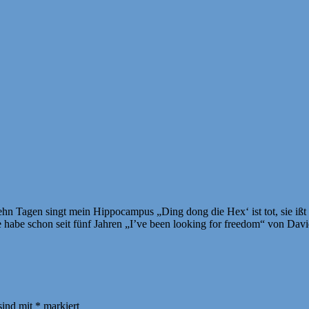
hn Tagen singt mein Hippocampus „Ding dong die Hex‘ ist tot, sie ißt
ie habe schon seit fünf Jahren „I’ve been looking for freedom“ von Da
sind mit
*
markiert