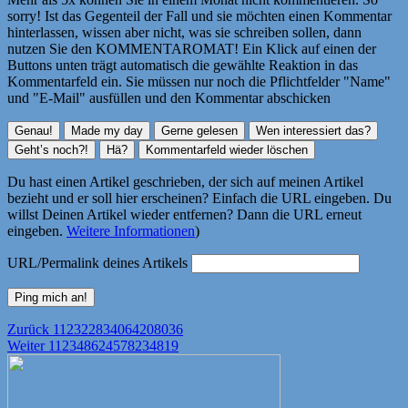
sorry! Ist das Gegenteil der Fall und sie möchten einen Kommentar
hinterlassen, wissen aber nicht, was sie schreiben sollen, dann
nutzen Sie den KOMMENTAROMAT! Ein Klick auf einen der
Buttons unten trägt automatisch die gewählte Reaktion in das
Kommentarfeld ein. Sie müssen nur noch die Pflichtfelder "Name"
und "E-Mail" ausfüllen und den Kommentar abschicken
Du hast einen Artikel geschrieben, der sich auf meinen Artikel
bezieht und er soll hier erscheinen? Einfach die URL eingeben. Du
willst Deinen Artikel wieder entfernen? Dann die URL erneut
eingeben.
Weitere Informationen
)
URL/Permalink deines Artikels
Beitragsnavigation
Vorheriger
Zurück
112322834064208036
Nächster
Beitrag:
Weiter
112348624578234819
Beitrag: