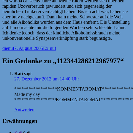
ich war da ca. sechs Jahre alt. Meine Eltern werden sich über den
rapiden Uzoverbrauch gewundert und sich gegenseitig der
heimlichen Trinkerei verdächtigt haben. Bis ich acht war, haben sie
aber brav nachgekauft. Dann kam meine Schwester auf die Welt
und alle Alkoholika wurden aus dem Haus entfernt. Die Umstellung
auf Limo machte mir die folgenden Wochen sehr schlechte Laune.
Ich denke jedoch, dass der kindliche Alkoholmissbrauch meine
unkonventionelle Synapsenverknüpfung stark begünstigte.
Autor
Veröffentlicht
Kategorien
dienuf
7. August 2005
Ex-nuf
am
Ein Gedanke zu „112344286212967977“
Kati
sagt:
27. Dezember 2012 um 14:40 Uhr
******************KOMMENTAROMAT*************
Made my day
*****************/KOMMENTAROMAT**************
Antworten
Erwähnungen
Kati
Kati