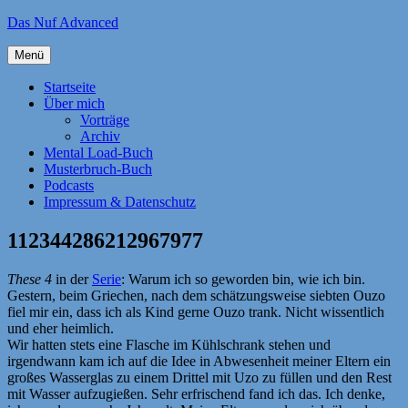
Zum
Das Nuf Advanced
Inhalt
springen
Menü
Startseite
Über mich
Vorträge
Archiv
Mental Load-Buch
Musterbruch-Buch
Podcasts
Impressum & Datenschutz
112344286212967977
These 4
in der
Serie
: Warum ich so geworden bin, wie ich bin.
Gestern, beim Griechen, nach dem schätzungsweise siebten Ouzo
fiel mir ein, dass ich als Kind gerne Ouzo trank. Nicht wissentlich
und eher heimlich.
Wir hatten stets eine Flasche im Kühlschrank stehen und
irgendwann kam ich auf die Idee in Abwesenheit meiner Eltern ein
großes Wasserglas zu einem Drittel mit Uzo zu füllen und den Rest
mit Wasser aufzugießen. Sehr erfrischend fand ich das. Ich denke,