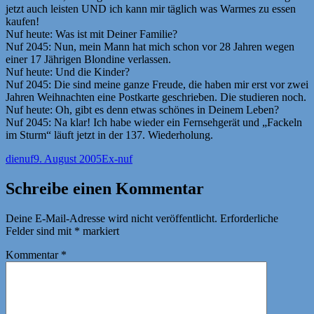
jetzt auch leisten UND ich kann mir täglich was Warmes zu essen
kaufen!
Nuf heute: Was ist mit Deiner Familie?
Nuf 2045: Nun, mein Mann hat mich schon vor 28 Jahren wegen
einer 17 Jährigen Blondine verlassen.
Nuf heute: Und die Kinder?
Nuf 2045: Die sind meine ganze Freude, die haben mir erst vor zwei
Jahren Weihnachten eine Postkarte geschrieben. Die studieren noch.
Nuf heute: Oh, gibt es denn etwas schönes in Deinem Leben?
Nuf 2045: Na klar! Ich habe wieder ein Fernsehgerät und „Fackeln
im Sturm“ läuft jetzt in der 137. Wiederholung.
Autor
Veröffentlicht
Kategorien
dienuf
9. August 2005
Ex-nuf
am
Schreibe einen Kommentar
Deine E-Mail-Adresse wird nicht veröffentlicht.
Erforderliche
Felder sind mit
*
markiert
Kommentar
*