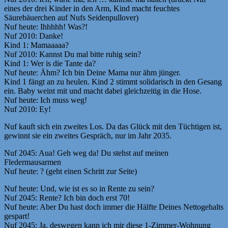
eines der drei Kinder in den Arm, Kind macht feuchtes
Säurebäuerchen auf Nufs Seidenpullover)
Nuf heute: Ihhhhh! Was?!
Nuf 2010: Danke!
Kind 1: Mamaaaaa?
Nuf 2010: Kannst Du mal bitte ruhig sein?
Kind 1: Wer is die Tante da?
Nuf heute: Ähm? Ich bin Deine Mama nur ähm jünger.
Kind 1 fängt an zu heulen. Kind 2 stimmt solidarisch in den Gesang
ein. Baby weint mit und macht dabei gleichzeitig in die Hose.
Nuf heute: Ich muss weg!
Nuf 2010: Ey!
Nuf kauft sich ein zweites Los. Da das Glück mit den Tüchtigen ist,
gewinnt sie ein zweites Gespräch, nur im Jahr 2035.
Nuf 2045: Aua! Geh weg da! Du stehst auf meinen
Fledermausarmen
Nuf heute: ? (geht einen Schritt zur Seite)
Nuf heute: Und, wie ist es so in Rente zu sein?
Nuf 2045: Rente? Ich bin doch erst 70!
Nuf heute: Aber Du hast doch immer die Hälfte Deines Nettogehalts
gespart!
Nuf 2045: Ja, deswegen kann ich mir diese 1-Zimmer-Wohnung