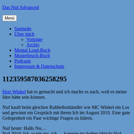
Zum
Das Nuf Advanced
Inhalt
springen
Menü
Startseite
Über mich
Vorträge
Archiv
Mental Load-Buch
Musterbruch-Buch
Podcasts
Impressum & Datenschutz
112359587036258295
Herr Winkel
hat es gemacht und ich mache es nach, weil es meine
Idee hätte sein können.
Nuf kauft beim gleichen Rubbelloshändler wie MC Winkel ein Los
und gewinnt ein Gespräch mit ihrem Ich im August 2010. Eine gute
Gelegenheit ein Paar wichtige Fragen zu klären.
Nuf heute: Hallo Nu…
Nuf 2010: Ich, warte ma, ich … kannste ma halten (drückt Nuf