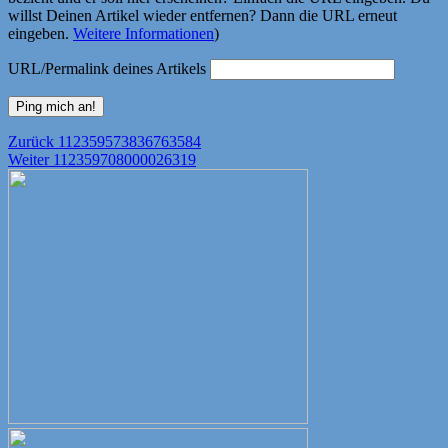
willst Deinen Artikel wieder entfernen? Dann die URL erneut
eingeben.
Weitere Informationen
)
URL/Permalink deines Artikels
Beitragsnavigation
Vorheriger
Zurück
112359573836763584
Nächster
Beitrag:
Weiter
112359708000026319
Beitrag: