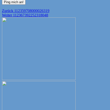
Beitragsnavigation
Vorheriger
Zurück
112359708000026319
Nächster
Beitrag:
Weiter
112367392252318048
Beitrag: