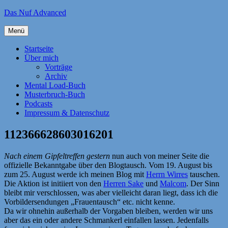
Zum
Das Nuf Advanced
Inhalt
springen
Menü
Startseite
Über mich
Vorträge
Archiv
Mental Load-Buch
Musterbruch-Buch
Podcasts
Impressum & Datenschutz
112366628603016201
Nach einem Gipfeltreffen gestern
nun auch von meiner Seite die
offizielle Bekanntgabe über den Blogtausch. Vom 19. August bis
zum 25. August werde ich meinen Blog mit
Herrn Wirres
tauschen.
Die Aktion ist initiiert von den
Herren Sake
und
Malcom
. Der Sinn
bleibt mir verschlossen, was aber vielleicht daran liegt, dass ich die
Vorbildersendungen „Frauentausch“ etc. nicht kenne.
Da wir ohnehin außerhalb der Vorgaben bleiben, werden wir uns
aber das ein oder andere Schmankerl einfallen lassen. Jedenfalls