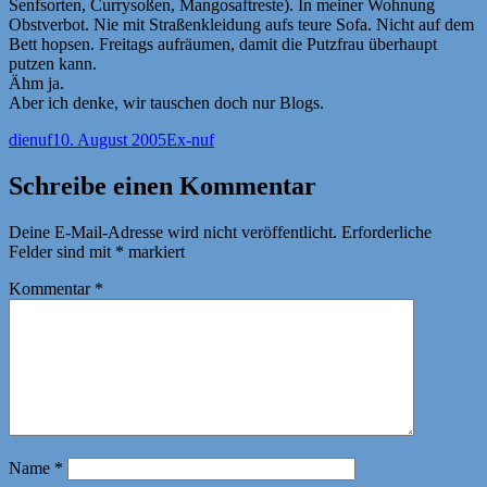
Senfsorten, Currysoßen, Mangosaftreste). In meiner Wohnung
Obstverbot. Nie mit Straßenkleidung aufs teure Sofa. Nicht auf dem
Bett hopsen. Freitags aufräumen, damit die Putzfrau überhaupt
putzen kann.
Ähm ja.
Aber ich denke, wir tauschen doch nur Blogs.
Autor
Veröffentlicht
Kategorien
dienuf
10. August 2005
Ex-nuf
am
Schreibe einen Kommentar
Deine E-Mail-Adresse wird nicht veröffentlicht.
Erforderliche
Felder sind mit
*
markiert
Kommentar
*
Name
*