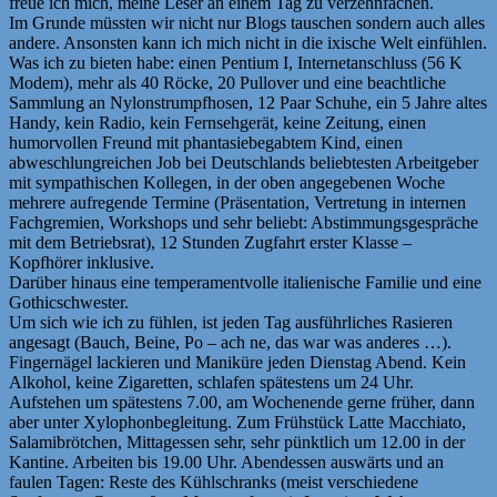
freue ich mich, meine Leser an einem Tag zu verzehnfachen.
Im Grunde müssten wir nicht nur Blogs tauschen sondern auch alles
andere. Ansonsten kann ich mich nicht in die ixische Welt einfühlen.
Was ich zu bieten habe: einen Pentium I, Internetanschluss (56 K
Modem), mehr als 40 Röcke, 20 Pullover und eine beachtliche
Sammlung an Nylonstrumpfhosen, 12 Paar Schuhe, ein 5 Jahre altes
Handy, kein Radio, kein Fernsehgerät, keine Zeitung, einen
humorvollen Freund mit phantasiebegabtem Kind, einen
abweschlungreichen Job bei Deutschlands beliebtesten Arbeitgeber
mit sympathischen Kollegen, in der oben angegebenen Woche
mehrere aufregende Termine (Präsentation, Vertretung in internen
Fachgremien, Workshops und sehr beliebt: Abstimmungsgespräche
mit dem Betriebsrat), 12 Stunden Zugfahrt erster Klasse –
Kopfhörer inklusive.
Darüber hinaus eine temperamentvolle italienische Familie und eine
Gothicschwester.
Um sich wie ich zu fühlen, ist jeden Tag ausführliches Rasieren
angesagt (Bauch, Beine, Po – ach ne, das war was anderes …).
Fingernägel lackieren und Maniküre jeden Dienstag Abend. Kein
Alkohol, keine Zigaretten, schlafen spätestens um 24 Uhr.
Aufstehen um spätestens 7.00, am Wochenende gerne früher, dann
aber unter Xylophonbegleitung. Zum Frühstück Latte Macchiato,
Salamibrötchen, Mittagessen sehr, sehr pünktlich um 12.00 in der
Kantine. Arbeiten bis 19.00 Uhr. Abendessen auswärts und an
faulen Tagen: Reste des Kühlschranks (meist verschiedene