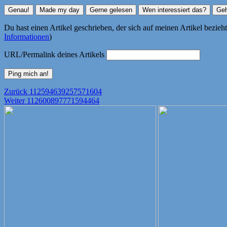
Du hast einen Artikel geschrieben, der sich auf meinen Artikel bezie
Informationen
)
URL/Permalink deines Artikels
Beitragsnavigation
Vorheriger
Zurück
112594639257571604
Nächster
Beitrag:
Weiter
112600897771594464
Beitrag: