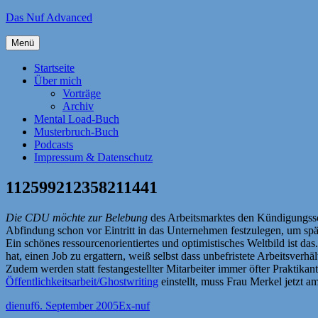
Zum
Das Nuf Advanced
Inhalt
springen
Menü
Startseite
Über mich
Vorträge
Archiv
Mental Load-Buch
Musterbruch-Buch
Podcasts
Impressum & Datenschutz
112599212358211441
Die CDU möchte zur Belebung
des Arbeitsmarktes den Kündigungsschu
Abfindung schon vor Eintritt in das Unternehmen festzulegen, um spä
Ein schönes ressourcenorientiertes und optimistisches Weltbild ist d
hat, einen Job zu ergattern, weiß selbst dass unbefristete Arbeitsve
Zudem werden statt festangestellter Mitarbeiter immer öfter Praktikant
Öffentlichkeitsarbeit/Ghostwriting
einstellt, muss Frau Merkel jetzt a
Autor
Veröffentlicht
Kategorien
dienuf
6. September 2005
Ex-nuf
am