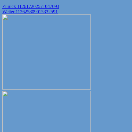
Beitragsnavigation
Vorheriger
Zurück
112617202571047093
Nächster
Beitrag:
Weiter
112625809015332591
Beitrag: