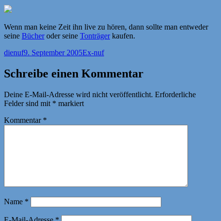
Wenn man keine Zeit ihn live zu hören, dann sollte man entweder
seine
Bücher
oder seine
Tonträger
kaufen.
Autor
Veröffentlicht
Kategorien
dienuf
9. September 2005
Ex-nuf
am
Schreibe einen Kommentar
Deine E-Mail-Adresse wird nicht veröffentlicht.
Erforderliche
Felder sind mit
*
markiert
Kommentar
*
Name
*
E-Mail-Adresse
*