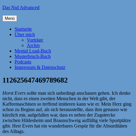
Zum
Das Nuf Advanced
Inhalt
springen
Menü
Startseite
Über mich
Vorträge
Archiv
Mental Load-Buch
Musterbruch-Buch
Podcasts
Impressum & Datenschutz
112625647469789682
Horst Evers
sollte man sich unbedingt anschauen gehen. Ich denke
nicht, dass es einen zweiten Menschen in der Welt gibt, der
Kaffeemaschinen so treffend imitieren kann wie er. Mein Herz ging
schon zu Beginn auf, als sich herausstellte, dass ihm genauso wie
kürzlich mir, aufgefallen war, dass es neben der Zugstrecke
zwischen Hildesheim und Braunschweig auffällig viele Sportplätze
gibt. Herr Evers hat ein wunderbares Gespür für die Absurditäten
des Alltags.