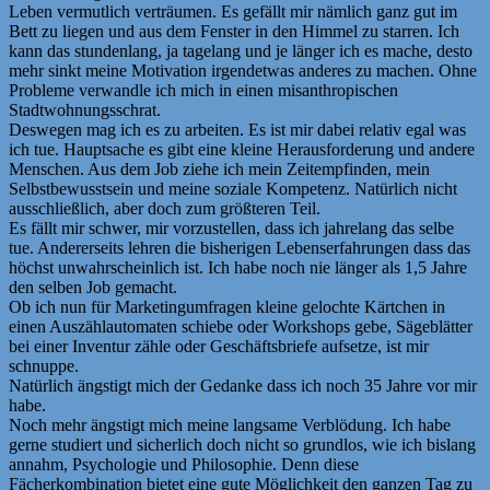
Leben vermutlich verträumen. Es gefällt mir nämlich ganz gut im
Bett zu liegen und aus dem Fenster in den Himmel zu starren. Ich
kann das stundenlang, ja tagelang und je länger ich es mache, desto
mehr sinkt meine Motivation irgendetwas anderes zu machen. Ohne
Probleme verwandle ich mich in einen misanthropischen
Stadtwohnungsschrat.
Deswegen mag ich es zu arbeiten. Es ist mir dabei relativ egal was
ich tue. Hauptsache es gibt eine kleine Herausforderung und andere
Menschen. Aus dem Job ziehe ich mein Zeitempfinden, mein
Selbstbewusstsein und meine soziale Kompetenz. Natürlich nicht
ausschließlich, aber doch zum größteren Teil.
Es fällt mir schwer, mir vorzustellen, dass ich jahrelang das selbe
tue. Andererseits lehren die bisherigen Lebenserfahrungen dass das
höchst unwahrscheinlich ist. Ich habe noch nie länger als 1,5 Jahre
den selben Job gemacht.
Ob ich nun für Marketingumfragen kleine gelochte Kärtchen in
einen Auszählautomaten schiebe oder Workshops gebe, Sägeblätter
bei einer Inventur zähle oder Geschäftsbriefe aufsetze, ist mir
schnuppe.
Natürlich ängstigt mich der Gedanke dass ich noch 35 Jahre vor mir
habe.
Noch mehr ängstigt mich meine langsame Verblödung. Ich habe
gerne studiert und sicherlich doch nicht so grundlos, wie ich bislang
annahm, Psychologie und Philosophie. Denn diese
Fächerkombination bietet eine gute Möglichkeit den ganzen Tag zu