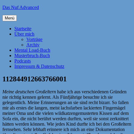
Zum
Das Nuf Advanced
Inhalt
springen
Menü
Startseite
Über mich
Vorträge
Archiv
Mental Load-Buch
Musterbruch-Buch
Podcasts
Impressum & Datenschutz
112844912663766001
Meine deutschen Großeltern
habe ich aus verschiedenen Gründen
nie richtig kennen gelernt. Als Fünfjährige besuchte ich sie
gelegentlich. Meine Erinnerungen an sie sind recht bizarr. So fallen
mir als erstes die langen, meist lachsfarben lackierten Fingernägel
meiner Oma und die vielen wildkatzengemusterten Kissen auf dem
Sofa ein, die nicht berührt werden durften, weil sie sonst zerknittert
hätten werden können. Wie jedes Kind durfte ich bei den Großeltern
fernsehen. Sehr lebhaft erinnere ich mich an eine Dokumentation