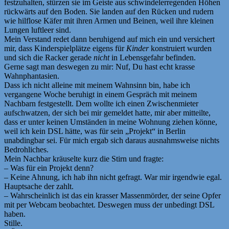
festzuhalten, stürzen sie im Geiste aus schwindelerregenden Höhen
rückwärts auf den Boden. Sie landen auf den Rücken und rudern
wie hilflose Käfer mit ihren Armen und Beinen, weil ihre kleinen
Lungen luftleer sind.
Mein Verstand redet dann beruhigend auf mich ein und versichert
mir, dass Kinderspielplätze eigens für
Kinder
konstruiert wurden
und sich die Racker gerade
nicht
in Lebensgefahr befinden.
Gerne sagt man deswegen zu mir: Nuf, Du hast echt krasse
Wahnphantasien.
Dass ich nicht alleine mit meinem Wahnsinn bin, habe ich
vergangene Woche beruhigt in einem Gespräch mit meinem
Nachbarn festgestellt. Dem wollte ich einen Zwischenmieter
aufschwatzen, der sich bei mir gemeldet hatte, mir aber mitteilte,
dass er unter keinen Umständen in meine Wohnung ziehen könne,
weil ich kein DSL hätte, was für sein „Projekt“ in Berlin
unabdingbar sei. Für mich ergab sich daraus ausnahmsweise nichts
Bedrohliches.
Mein Nachbar kräuselte kurz die Stirn und fragte:
– Was für ein Projekt denn?
– Keine Ahnung, ich hab ihn nicht gefragt. War mir irgendwie egal.
Hauptsache der zahlt.
– Wahrscheinlich ist das ein krasser Massenmörder, der seine Opfer
mit per Webcam beobachtet. Deswegen muss der unbedingt DSL
haben.
Stille.