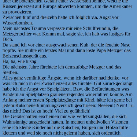
über die potenziellen Gefahr einer Wasserstoffbombe, welche die
Russen jederzeit auf Europa abwerfen könnten, um die Amerikaner
zu provozieren.
Zwischen fünf und dreizehn hatte ich folglich v.a. Angst vor
Wasserbomben.
Mein nächstes Trauma verpasste mir eine Schulfreundin, die
Metzgertochter war. Komm mal, sagte sie, ich hab was lustiges für
Dich.
Da stand ich vor einer ausgewachsenen Kuh, der die feuchte Nase
tropfte. Sie muhte ein letztes Mal und dann löste Papa Metzger das
Bolzenschussgerät aus.
Ha, ha, wie lustig.
Die nächsten Jahre fürchtete ich demzufolge Metzger und das
Sterben.
Alles ganz vernünftige Ängste, wenn ich darüber nachdenke, vor
was ich mich in der Zwischenzeit alles fürchte. Gut zurückgedrängt
habe ich die Angst vor Spielplätzen. Bzw. die Befürchtungen was
Kindern an Spielplätzen grauenerregendes widerfahren könnte. Am
Anfang meiner ersten Spielplatzgänge mit Kind, hätte ich gerne bei
jedem Rutschenerklimmungsversuch geschrieen: Neeeein! Nein! Tu
das nicht! Das ist zu hoch! Viel zu gefährlich!
Die Gerätschaften erscheinen mir wie Verletzungsfallen, die sich
Wahnsinnige ausgedacht hatten. In meinen unheilvollen Visionen
sehe ich kleine Kinder auf die Rutschen, Burgen und Holzschiffe
klettern und weil sie noch nicht gelernt haben, sich ordentlich