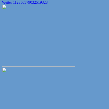
Nächster
Beitrag:
Weiter
112850579032519323
Beitrag: