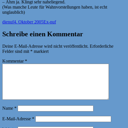
– Ähm ja. Klingt sehr naheliegend.
(Was manche Leute für Wahnvorstellungen haben, ist echt
unglaublich)
Autor
Veröffentlicht
Kategorien
dienuf
4. Oktober 2005
Ex-nuf
am
Schreibe einen Kommentar
Deine E-Mail-Adresse wird nicht veröffentlicht.
Erforderliche
Felder sind mit
*
markiert
Kommentar
*
Name
*
E-Mail-Adresse
*