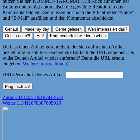
nutzen Sie den KOMMENTAROMAT! Ein Klick auf einen der
Buttons unten trägt automatisch die gewählte Reaktion in das
Kommentarfeld ein. Sie müssen nur noch die Pflichtfelder "Name"
und "E-Mail" ausfüllen und den Kommentar abschicken
Du hast einen Artikel geschrieben, der sich auf meinen Artikel
bezieht und er soll hier erscheinen? Einfach die URL eingeben. Du
willst Deinen Artikel wieder entfernen? Dann die URL erneut
eingeben.
Weitere Informationen
)
URL/Permalink deines Artikels
Beitragsnavigation
Vorheriger
Zurück
113404100187413678
Nächster
Beitrag:
Weiter
113411678387695016
Beitrag: