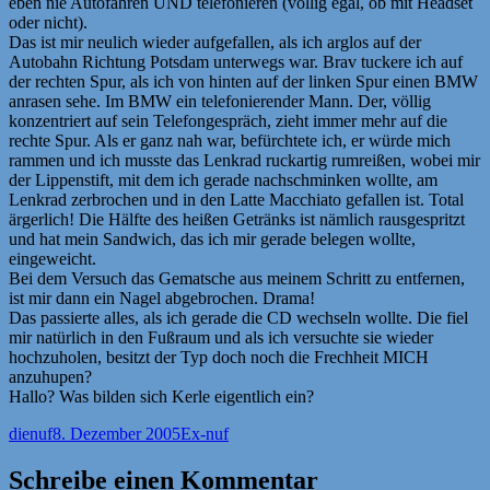
eben nie Autofahren UND telefonieren (völlig egal, ob mit Headset
oder nicht).
Das ist mir neulich wieder aufgefallen, als ich arglos auf der
Autobahn Richtung Potsdam unterwegs war. Brav tuckere ich auf
der rechten Spur, als ich von hinten auf der linken Spur einen BMW
anrasen sehe. Im BMW ein telefonierender Mann. Der, völlig
konzentriert auf sein Telefongespräch, zieht immer mehr auf die
rechte Spur. Als er ganz nah war, befürchtete ich, er würde mich
rammen und ich musste das Lenkrad ruckartig rumreißen, wobei mir
der Lippenstift, mit dem ich gerade nachschminken wollte, am
Lenkrad zerbrochen und in den Latte Macchiato gefallen ist. Total
ärgerlich! Die Hälfte des heißen Getränks ist nämlich rausgespritzt
und hat mein Sandwich, das ich mir gerade belegen wollte,
eingeweicht.
Bei dem Versuch das Gematsche aus meinem Schritt zu entfernen,
ist mir dann ein Nagel abgebrochen. Drama!
Das passierte alles, als ich gerade die CD wechseln wollte. Die fiel
mir natürlich in den Fußraum und als ich versuchte sie wieder
hochzuholen, besitzt der Typ doch noch die Frechheit MICH
anzuhupen?
Hallo? Was bilden sich Kerle eigentlich ein?
Autor
Veröffentlicht
Kategorien
dienuf
8. Dezember 2005
Ex-nuf
am
Schreibe einen Kommentar