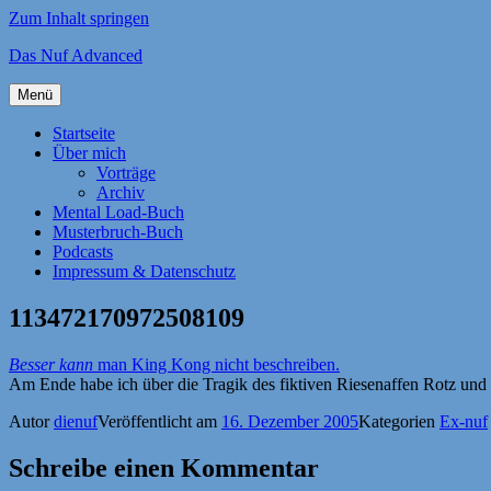
Zum Inhalt springen
Das Nuf Advanced
Menü
Startseite
Über mich
Vorträge
Archiv
Mental Load-Buch
Musterbruch-Buch
Podcasts
Impressum & Datenschutz
113472170972508109
Besser kann
man King Kong nicht beschreiben.
Am Ende habe ich über die Tragik des fiktiven Riesenaffen Rotz und
Autor
dienuf
Veröffentlicht am
16. Dezember 2005
Kategorien
Ex-nuf
Schreibe einen Kommentar