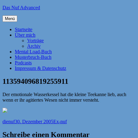
Zum
Das Nuf Advanced
Inhalt
springen
Menü
Startseite
Über mich
Vorträge
Archiv
Mental Load-Buch
Musterbruch-Buch
Podcasts
Impressum & Datenschutz
113594096819255911
Der emotionale Wasserkessel hat die kleine Teekanne lieb, auch
wenn er ihr agitiertes Wesen nicht immer versteht.
Autor
Veröffentlicht
Kategorien
dienuf
30. Dezember 2005
Ex-nuf
am
Schreibe einen Kommentar