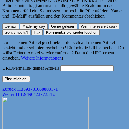
nutzen Sie den KOMMENTAROMAT! Ein Klick auf einen der
Buttons unten trägt automatisch die gewählte Reaktion in das
Kommentarfeld ein. Sie müssen nur noch die Pflichtfelder "Name"
und "E-Mail" ausfüllen und den Kommentar abschicken
Du hast einen Artikel geschrieben, der sich auf meinen Artikel
bezieht und er soll hier erscheinen? Einfach die URL eingeben. Du
willst Deinen Artikel wieder entfernen? Dann die URL erneut
eingeben.
Weitere Informationen
)
URL/Permalink deines Artikels
Beitragsnavigation
Vorheriger
Zurück
113593781668803171
Nächster
Beitrag:
Weiter
113594964237723453
Beitrag: