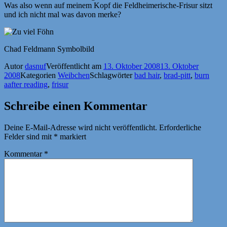
Was also wenn auf meinem Kopf die Feldheimerische-Frisur sitzt
und ich nicht mal was davon merke?
Chad Feldmann Symbolbild
Autor
dasnuf
Veröffentlicht am
13. Oktober 2008
13. Oktober
2008
Kategorien
Weibchen
Schlagwörter
bad hair
,
brad-pitt
,
burn
aafter reading
,
frisur
Schreibe einen Kommentar
Deine E-Mail-Adresse wird nicht veröffentlicht.
Erforderliche
Felder sind mit
*
markiert
Kommentar
*