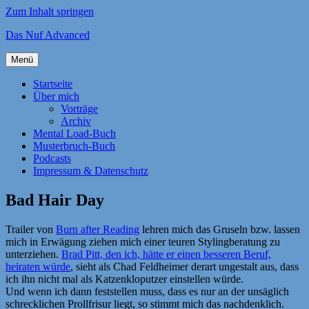
Zum Inhalt springen
Das Nuf Advanced
Menü
Startseite
Über mich
Vorträge
Archiv
Mental Load-Buch
Musterbruch-Buch
Podcasts
Impressum & Datenschutz
Bad Hair Day
Trailer von
Burn after Reading
lehren mich das Gruseln bzw. lassen
mich in Erwägung ziehen mich einer teuren Stylingberatung zu
unterziehen.
Brad Pitt, den ich, hätte er einen besseren Beruf,
heiraten würde
, sieht als Chad Feldheimer derart ungestalt aus, dass
ich ihn nicht mal als Katzenkloputzer einstellen würde.
Und wenn ich dann feststellen muss, dass es nur an der unsäglich
schrecklichen Prollfrisur liegt, so stimmt mich das nachdenklich.