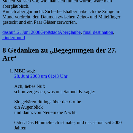
Stellen Sie sich vor, wie man sich fühlen würde, wäre man
abergläubisch.
Bin ich aber gar nicht. Sicherheitshalber habe ich die Zunge im
Mund verdreht, den Daumen zwischen Zeige- und Mittelfinger
gesteckt und ein Paar Gläser zerworfen.
Autor
Veröffentlicht
Kategorien
Schlagwörter
dasnuf
12. Juni 2008
Großstadt
Aberglaube
,
final-destination
,
am
kindermund
8 Gedanken zu „Begegnungen der 27.
Art“
MBE
sagt:
28. Juni 2008 um 01:43 Uhr
Ach, liebes Nuf:
schon vergessen, was uns Samuel B. sagte:
Sie gebären rittlings über der Grube
ein Augenblick
und dann: von Neuem die Nacht.
Oder: Das Himmelreich ist nahe, und das schon seit 2000
Jahren.