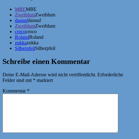
MBE
MBE
Zweiblum
Zweiblum
dasnuf
dasnuf
Zweiblum
Zweiblum
croco
croco
Roland
Roland
zukka
zukka
Silberpfeil
Silberpfeil
Schreibe einen Kommentar
Deine E-Mail-Adresse wird nicht veröffentlicht.
Erforderliche
Felder sind mit
*
markiert
Kommentar
*