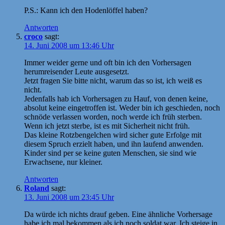
P.S.: Kann ich den Hodenlöffel haben?
Antworten
croco
sagt:
14. Juni 2008 um 13:46 Uhr
Immer weider gerne und oft bin ich den Vorhersagen
herumreisender Leute ausgesetzt.
Jetzt fragen Sie bitte nicht, warum das so ist, ich weiß es
nicht.
Jedenfalls hab ich Vorhersagen zu Hauf, von denen keine,
absolut keine eingetroffen ist. Weder bin ich geschieden, noch
schnöde verlassen worden, noch werde ich früh sterben.
Wenn ich jetzt sterbe, ist es mit Sicherheit nicht früh.
Das kleine Rotzbengelchen wird sicher gute Erfolge mit
diesem Spruch erzielt haben, und ihn laufend anwenden.
Kinder sind per se keine guten Menschen, sie sind wie
Erwachsene, nur kleiner.
Antworten
Roland
sagt:
13. Juni 2008 um 23:45 Uhr
Da würde ich nichts drauf geben. Eine ähnliche Vorhersage
habe ich mal bekommen als ich noch soldat war. Ich steige in