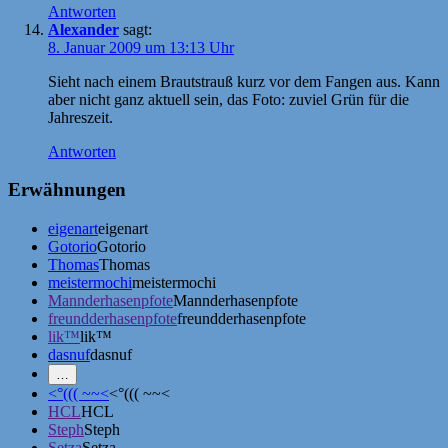
Antworten
Alexander
sagt:
8. Januar 2009 um 13:13 Uhr
Sieht nach einem Brautstrauß kurz vor dem Fangen aus. Kann
aber nicht ganz aktuell sein, das Foto: zuviel Grün für die
Jahreszeit.
Antworten
Erwähnungen
eigenart
eigenart
Gotorio
Gotorio
Thomas
Thomas
meistermochi
meistermochi
Mannderhasenpfote
Mannderhasenpfote
freundderhasenpfote
freundderhasenpfote
lik™
lik™
dasnuf
dasnuf
Mehr
…
Erwähnungen
<°((( ~~<
<°((( ~~<
zeigen
HCL
HCL
Steph
Steph
Setza
Setza