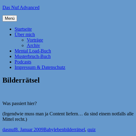
Zum
Das Nuf Advanced
Inhalt
springen
Menü
Startseite
Über mich
Vorträge
Archiv
Mental Load-Buch
Musterbruch-Buch
Podcasts
Impressum & Datenschutz
Bilderrätsel
Was passiert hier?
(Irgendwie muss man ja Content liefern… da sind einem notfalls alle
Mittel recht.)
Autor
Veröffentlicht
Kategorien
Schlagwörter
dasnuf
8. Januar 2009
Babyleben
bilderrätsel
,
quiz
am