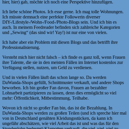
hier, hier) gab, möchte ich noch eine Perspektive hinzufügen.
Ich liebe schöne Photos. Ich esse gerne. Ich mag tolle Wohnungen.
Ich müsste demnach eine perfekte Followerin diverser
DIY-/Lifestyle-/Wohn-/Food-/Photo-Blogs sein. Und ich bin es
auch. In meinem Feedreader befinden sich zahlreiche Kategorien
und „Sewing“ (das sind wir! Yay!) ist nur eine von vielen.
Ich habe aber ein Problem mit diesen Blogs und das betrifft ihre
Professionalisierung.
Versteht mich hier nicht falsch – ich finde es ganz toll, wenn Frauen
ihre Talente, die sie in den meisten Fällen im Internet kostenlos zur
Verfügung stellen, nutzen, um Geld zu verdienen.
Und in vielen Fällen läuft das schon lange so. Da werden
DaWanda-Shops gefüllt, Schnittmuster verkauft, und andere Shops
beworben. Ich bin großer Fan davon, Frauen an bezahlter
Lohnarbeit partizipieren zu lassen, denn dies ermöglicht so viel
mehr: Öffentlichkeit, Mitbestimmung, Teilhabe.
Wovon ich nicht so großer Fan bin, das ist die Bezahlung. In
DaWanda-Shops werden zu großen Teilen (und ich spreche hier mal
von in Deutschland genähten Kleidungsstücken, da kann ich
ungefähr abschätzen, wie viel Arbeit das ist und was das für den
Stundenlohn bedeutet) Klamotten verkauft, die viel, viel, viel zu