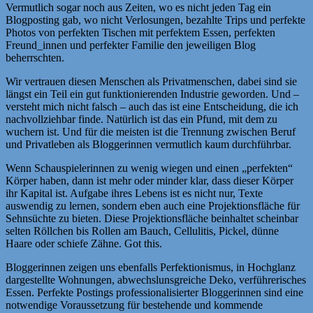
Vermutlich sogar noch aus Zeiten, wo es nicht jeden Tag ein
Blogposting gab, wo nicht Verlosungen, bezahlte Trips und perfekte
Photos von perfekten Tischen mit perfektem Essen, perfekten
Freund_innen und perfekter Familie den jeweiligen Blog
beherrschten.
Wir vertrauen diesen Menschen als Privatmenschen, dabei sind sie
längst ein Teil ein gut funktionierenden Industrie geworden. Und –
versteht mich nicht falsch – auch das ist eine Entscheidung, die ich
nachvollziehbar finde. Natürlich ist das ein Pfund, mit dem zu
wuchern ist. Und für die meisten ist die Trennung zwischen Beruf
und Privatleben als Bloggerinnen vermutlich kaum durchführbar.
Wenn Schauspielerinnen zu wenig wiegen und einen „perfekten“
Körper haben, dann ist mehr oder minder klar, dass dieser Körper
ihr Kapital ist. Aufgabe ihres Lebens ist es nicht nur, Texte
auswendig zu lernen, sondern eben auch eine Projektionsfläche für
Sehnsüchte zu bieten. Diese Projektionsfläche beinhaltet scheinbar
selten Röllchen bis Rollen am Bauch, Cellulitis, Pickel, dünne
Haare oder schiefe Zähne. Got this.
Bloggerinnen zeigen uns ebenfalls Perfektionismus, in Hochglanz
dargestellte Wohnungen, abwechslunsgreiche Deko, verführerisches
Essen. Perfekte Postings professionalisierter Bloggerinnen sind eine
notwendige Voraussetzung für bestehende und kommende