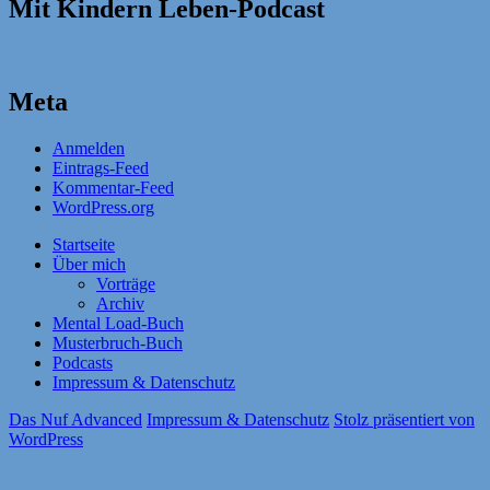
Mit Kindern Leben-Podcast
Meta
Anmelden
Eintrags-Feed
Kommentar-Feed
WordPress.org
Startseite
Über mich
Vorträge
Archiv
Mental Load-Buch
Musterbruch-Buch
Podcasts
Impressum & Datenschutz
Das Nuf Advanced
Impressum & Datenschutz
Stolz präsentiert von
WordPress