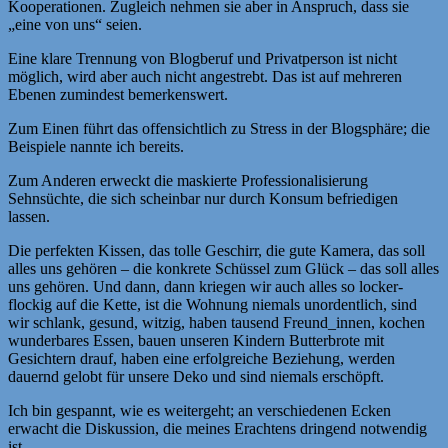
Kooperationen. Zugleich nehmen sie aber in Anspruch, dass sie
„eine von uns“ seien.
Eine klare Trennung von Blogberuf und Privatperson ist nicht
möglich, wird aber auch nicht angestrebt. Das ist auf mehreren
Ebenen zumindest bemerkenswert.
Zum Einen führt das offensichtlich zu Stress in der Blogsphäre; die
Beispiele nannte ich bereits.
Zum Anderen erweckt die maskierte Professionalisierung
Sehnsüchte, die sich scheinbar nur durch Konsum befriedigen
lassen.
Die perfekten Kissen, das tolle Geschirr, die gute Kamera, das soll
alles uns gehören – die konkrete Schüssel zum Glück – das soll alles
uns gehören. Und dann, dann kriegen wir auch alles so locker-
flockig auf die Kette, ist die Wohnung niemals unordentlich, sind
wir schlank, gesund, witzig, haben tausend Freund_innen, kochen
wunderbares Essen, bauen unseren Kindern Butterbrote mit
Gesichtern drauf, haben eine erfolgreiche Beziehung, werden
dauernd gelobt für unsere Deko und sind niemals erschöpft.
Ich bin gespannt, wie es weitergeht; an verschiedenen Ecken
erwacht die Diskussion, die meines Erachtens dringend notwendig
ist.