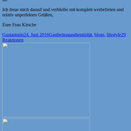
Ich freue mich darauf und verbleibe mit komplett werbefreien und
relativ unperfekten Grüßen,
Eure Frau Kirsche
Autor
Veröffentlicht
Kategorien
Schlagwörter
Gastautorin
24. Juni 2016
Gastbeitrag
authentizität
,
blogs
,
lifestyle
29
am
Reaktionen