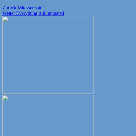
Beitragsnavigation
Vorheriger
Zurück
Mitesser satt!
Nächster
Beitrag:
Weiter
Everything is illuminated
Beitrag: