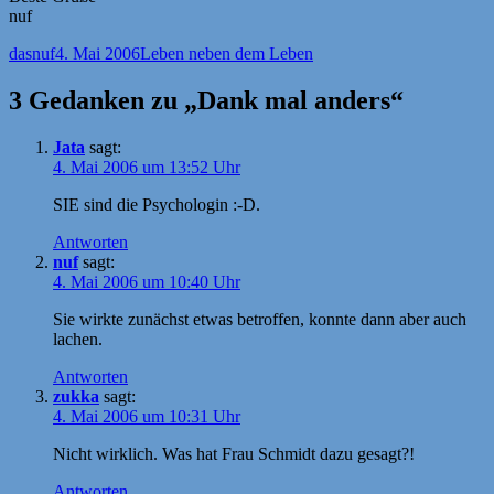
nuf
Autor
Veröffentlicht
Kategorien
dasnuf
4. Mai 2006
Leben neben dem Leben
am
3 Gedanken zu „Dank mal anders“
Jata
sagt:
4. Mai 2006 um 13:52 Uhr
SIE sind die Psychologin :-D.
Antworten
nuf
sagt:
4. Mai 2006 um 10:40 Uhr
Sie wirkte zunächst etwas betroffen, konnte dann aber auch
lachen.
Antworten
zukka
sagt:
4. Mai 2006 um 10:31 Uhr
Nicht wirklich. Was hat Frau Schmidt dazu gesagt?!
Antworten