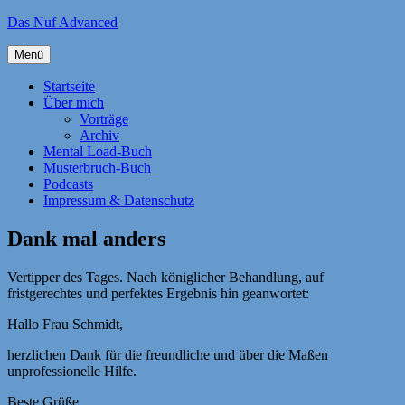
Zum
Das Nuf Advanced
Inhalt
springen
Menü
Startseite
Über mich
Vorträge
Archiv
Mental Load-Buch
Musterbruch-Buch
Podcasts
Impressum & Datenschutz
Dank mal anders
Vertipper des Tages. Nach königlicher Behandlung, auf
fristgerechtes und perfektes Ergebnis hin geanwortet:
Hallo Frau Schmidt,
herzlichen Dank für die freundliche und über die Maßen
unprofessionelle Hilfe.
Beste Grüße