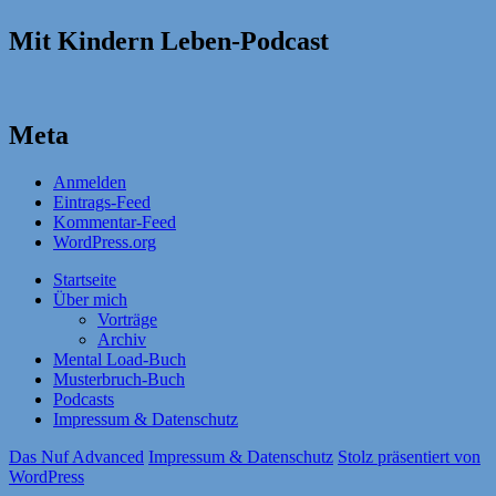
Mit Kindern Leben-Podcast
Meta
Anmelden
Eintrags-Feed
Kommentar-Feed
WordPress.org
Startseite
Über mich
Vorträge
Archiv
Mental Load-Buch
Musterbruch-Buch
Podcasts
Impressum & Datenschutz
Das Nuf Advanced
Impressum & Datenschutz
Stolz präsentiert von
WordPress