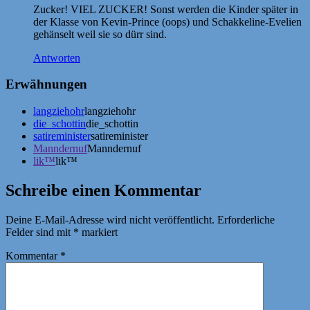
Zucker! VIEL ZUCKER! Sonst werden die Kinder später in
der Klasse von Kevin-Prince (oops) und Schakkeline-Evelien
gehänselt weil sie so dürr sind.
Antworten
Erwähnungen
langziehohr
langziehohr
die_schottin
die_schottin
satireminister
satireminister
Manndernuf
Manndernuf
lik™
lik™
Schreibe einen Kommentar
Deine E-Mail-Adresse wird nicht veröffentlicht.
Erforderliche
Felder sind mit
*
markiert
Kommentar
*