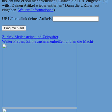
bezieht und er soll hier erscheinen? Einfach die URL eingeben. Du
willst Deinen Artikel wieder entfernen? Dann die URL erneut
eingeben.
Weitere Informationen
)
URL/Permalink deines Artikels
Beitragsnavigation
Vorheriger
Zurück
Meilensteine und Zeitpuffer
Nächster
Beitrag:
Weiter
Frauen, Zähne zusammenbeißen und an die Macht
Beitrag: