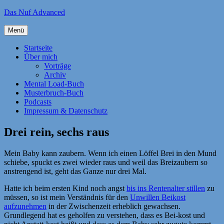
Zum
Das Nuf Advanced
Inhalt
springen
Menü
Startseite
Über mich
Vorträge
Archiv
Mental Load-Buch
Musterbruch-Buch
Podcasts
Impressum & Datenschutz
Drei rein, sechs raus
Mein Baby kann zaubern. Wenn ich einen Löffel Brei in den Mund
schiebe, spuckt es zwei wieder raus und weil das Breizaubern so
anstrengend ist, geht das Ganze nur drei Mal.
Hatte ich beim ersten Kind noch angst
bis ins Rentenalter stillen
zu
müssen, so ist mein Verständnis für den
Unwillen Beikost
aufzunehmen
in der Zwischenzeit erheblich gewachsen.
Grundlegend hat es geholfen zu verstehen, dass es Bei-kost und