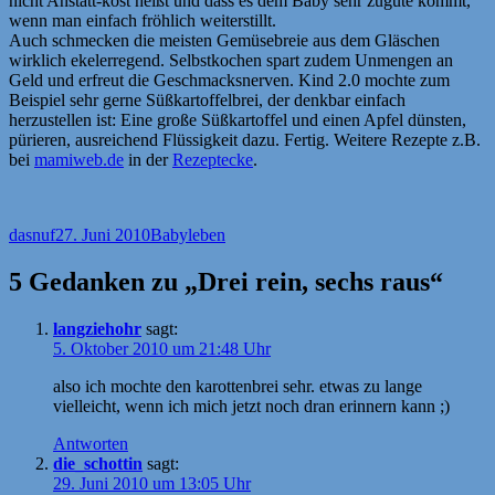
nicht Anstatt-kost heißt und dass es dem Baby sehr zugute kommt,
wenn man einfach fröhlich weiterstillt.
Auch schmecken die meisten Gemüsebreie aus dem Gläschen
wirklich ekelerregend. Selbstkochen spart zudem Unmengen an
Geld und erfreut die Geschmacksnerven. Kind 2.0 mochte zum
Beispiel sehr gerne Süßkartoffelbrei, der denkbar einfach
herzustellen ist: Eine große Süßkartoffel und einen Apfel dünsten,
pürieren, ausreichend Flüssigkeit dazu. Fertig. Weitere Rezepte z.B.
bei
mamiweb.de
in der
Rezeptecke
.
Autor
Veröffentlicht
Kategorien
dasnuf
27. Juni 2010
Babyleben
am
5 Gedanken zu „Drei rein, sechs raus“
langziehohr
sagt:
5. Oktober 2010 um 21:48 Uhr
also ich mochte den karottenbrei sehr. etwas zu lange
vielleicht, wenn ich mich jetzt noch dran erinnern kann ;)
Antworten
die_schottin
sagt:
29. Juni 2010 um 13:05 Uhr