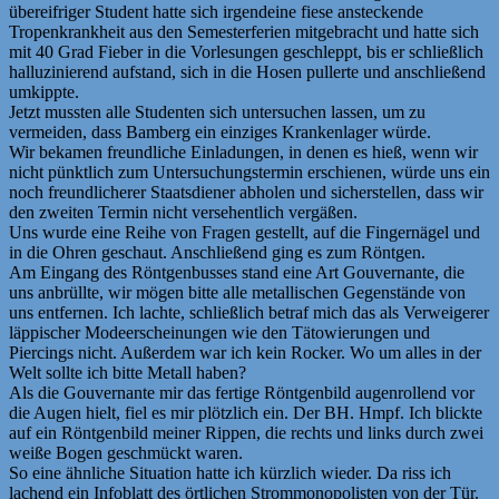
übereifriger Student hatte sich irgendeine fiese ansteckende
Tropenkrankheit aus den Semesterferien mitgebracht und hatte sich
mit 40 Grad Fieber in die Vorlesungen geschleppt, bis er schließlich
halluzinierend aufstand, sich in die Hosen pullerte und anschließend
umkippte.
Jetzt mussten alle Studenten sich untersuchen lassen, um zu
vermeiden, dass Bamberg ein einziges Krankenlager würde.
Wir bekamen freundliche Einladungen, in denen es hieß, wenn wir
nicht pünktlich zum Untersuchungstermin erschienen, würde uns ein
noch freundlicherer Staatsdiener abholen und sicherstellen, dass wir
den zweiten Termin nicht versehentlich vergäßen.
Uns wurde eine Reihe von Fragen gestellt, auf die Fingernägel und
in die Ohren geschaut. Anschließend ging es zum Röntgen.
Am Eingang des Röntgenbusses stand eine Art Gouvernante, die
uns anbrüllte, wir mögen bitte alle metallischen Gegenstände von
uns entfernen. Ich lachte, schließlich betraf mich das als Verweigerer
läppischer Modeerscheinungen wie den Tätowierungen und
Piercings nicht. Außerdem war ich kein Rocker. Wo um alles in der
Welt sollte ich bitte Metall haben?
Als die Gouvernante mir das fertige Röntgenbild augenrollend vor
die Augen hielt, fiel es mir plötzlich ein. Der BH. Hmpf. Ich blickte
auf ein Röntgenbild meiner Rippen, die rechts und links durch zwei
weiße Bogen geschmückt waren.
So eine ähnliche Situation hatte ich kürzlich wieder. Da riss ich
lachend ein Infoblatt des örtlichen Strommonopolisten von der Tür.