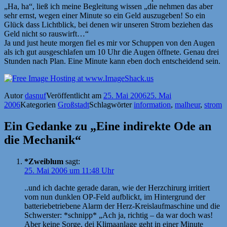
„Ha, ha“, ließ ich meine Begleitung wissen „die nehmen das aber
sehr ernst, wegen einer Minute so ein Geld auszugeben! So ein
Glück dass Lichtblick, bei denen wir unseren Strom beziehen das
Geld nicht so rauswirft…“
Ja und just heute morgen fiel es mir vor Schuppen von den Augen
als ich gut ausgeschlafen um 10 Uhr die Augen öffnete. Genau drei
Stunden nach Plan. Eine Minute kann eben doch entscheidend sein.
Autor
dasnuf
Veröffentlicht am
25. Mai 2006
25. Mai
2006
Kategorien
Großstadt
Schlagwörter
information
,
malheur
,
strom
Ein Gedanke zu „Eine indirekte Ode an
die Mechanik“
*Zweiblum
sagt:
25. Mai 2006 um 11:48 Uhr
..und ich dachte gerade daran, wie der Herzchirurg irritiert
vom nun dunklen OP-Feld aufblickt, im Hintergrund der
batteriebetriebene Alarm der Herz-Kreislaufmaschine und die
Schwerster: *schnipp* „Ach ja, richtig – da war doch was!
Aber keine Sorge, dei Klimaanlage geht in einer Minute