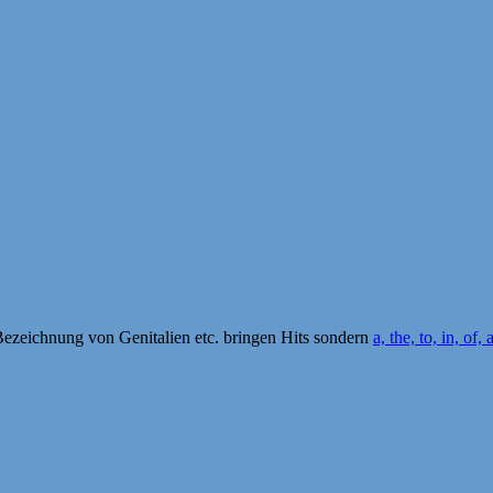
ezeichnung von Genitalien etc. bringen Hits sondern
a, the, to, in, of, 