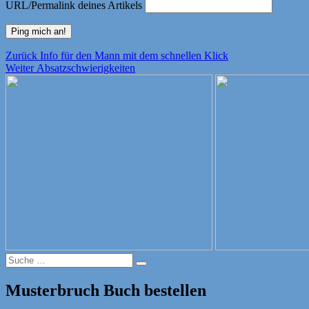
URL/Permalink deines Artikels
Beitragsnavigation
Vorheriger
Zurück
Info für den Mann mit dem schnellen Klick
Nächster
Beitrag:
Weiter
Absatzschwierigkeiten
Beitrag:
Suche
Suche
nach:
Musterbruch Buch bestellen