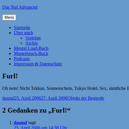
Zum
Das Nuf Advanced
Inhalt
springen
Menü
Startseite
Über mich
Vorträge
Archiv
Mental Load-Buch
Musterbruch-Buch
Podcasts
Impressum & Datenschutz
Furl!
Oh nein! Nicht Tekkan, Sonnenschein, Tokyo Hotel, Sex, sämtliche B
Autor
Veröffentlicht
Kategorien
dasnuf
25. April 2006
27. April 2006
Objekt der Begierde
am
2 Gedanken zu „Furl!“
dasnuf
sagt:
25. April 2006 um 14:38 Uhr