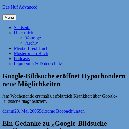
Zum
Das Nuf Advanced
Inhalt
springen
Menü
Startseite
Über mich
Vorträge
Archiv
Mental Load-Buch
Musterbruch-Buch
Podcasts
Impressum & Datenschutz
Google-Bildsuche eröffnet Hypochondern
neue Möglichkeiten
Am Wochenende erstmalig erfolgreich Krankheit über Google-
Bildsuche diagnostiziert.
Autor
Veröffentlicht
Kategorien
dasnuf
23. Mai 2006
Seltsame Beobachtungen
am
Ein Gedanke zu „Google-Bildsuche