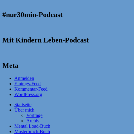
#nur30min-Podcast
Mit Kindern Leben-Podcast
Meta
Anmelden
Eintrags-Feed
Kommentar-Feed
WordPress.org
Startseite
Über mich
Vorträge
Archiv
Mental Load-Buch
Musterbruch-Buch