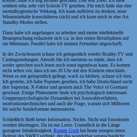
konnte, habe ich Big Brother geschaut. Das war 2000. Ich habe
seitdem sehr, sehr viel Schrott-TV gesehen. Für mich hatte das eine
mentalhygienische Wirkung. Ich kann aufhören zu denken, neue
Wissensinhalte konsolidieren (sich) und ich kann mich in eine Art
Standby-Modus stellen.
Dann habe ich angefangen zu arbeiten und meine intellektuelle
Beanspruchung reduzierte sich v.a. in den ersten Berufsjahren auf
ein Minimum. Parallel habe ich meinen Fernseher abgeschafft.
In der Zwischenzeit schaue ich gelegentlich wieder Reality-TV und
Castingsendungen. Abends bin ich meistens so müde, dass ich
weder sprechen noch lesen noch sonst irgendwas kann. Es kommt
nicht selten vor, dass ich um 20 Uhr mit den Kindern einschlafe.
Wenn es mir gelegentlich gelingt, wach zu bleiben, schaue ich fern.
Ich gestehe, ich habe Popstars gesehen, ich habe Deutschland sucht
den Superstar, X-Faktor und gestern auch The Voice of Germany
geschaut. Einige Phänomene finde ich psychologisch interessant.
Gruppenpsychologische Dynamiken bei Auswahlverfahren,
motivationstechnisches und auch die Frage, warum sich Millionen
für solche Sendeformate interessieren.
Schließlich fließt keine Information. Nichts. Nicht mal Emotionen
werden übertragen. Da ist nur Leere. Unendlich in die Länge
gezogene Inhaltslosigkeit.
Ronnie Grob
hat heute morgen einen
Beitrag des SWR3 verlinkt, der das wunderbar veranschaulicht: