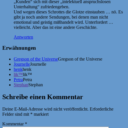
„Kunden“ sich mit dieser „intelektuell anspruchslosen
Unterhaltung“ zufriedengeben.
Und wegen dieses Schrottes die Glotze einstauben … nö. Es
gibt ja noch andere Sendungen, bei denen man nicht
emotional und geistig mißhandelt wird. Unterfordert …
vielleicht. Aber das ist eine andere Geschichte.
Antworten
Erwähnungen
Gregson of the Universe
Gregson of the Universe
Journelle
Journelle
henk
henk
lik™
lik™
Petra
Petra
Stephan
Stephan
Schreibe einen Kommentar
Deine E-Mail-Adresse wird nicht veröffentlicht.
Erforderliche
Felder sind mit
*
markiert
Kommentar
*