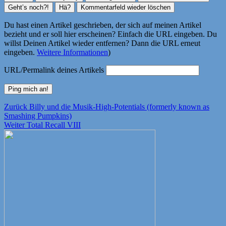
Du hast einen Artikel geschrieben, der sich auf meinen Artikel
bezieht und er soll hier erscheinen? Einfach die URL eingeben. Du
willst Deinen Artikel wieder entfernen? Dann die URL erneut
eingeben.
Weitere Informationen
)
URL/Permalink deines Artikels
Beitragsnavigation
Vorheriger
Zurück
Billy und die Musik-High-Potentials (formerly known as
Beitrag:
Smashing Pumpkins)
Nächster
Weiter
Total Recall VIII
Beitrag: