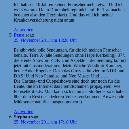
Ich hab seit 10 Jahren keinen Fernseher mehr, etwa. Und ich
weiß warum. Denn Dummheit regt mich auf. RTL anmachen
bedeutet also den Herzinfarkt. Und das will ich meiner
Krankenversicherung nicht antun.
Antworten
Petra
sagt:
25. November 2011 um 18:28 Uhr
Es gibt viele tolle Sendungen, für die ich meinen Fernseher
behalte. Terra X (alle Sendungen ohne Hape Kerkeling), 37°,
die Heute-Show im ZDF. Und Aspekte – die Sendung kommt
jetzt mit Gastmoderatoren, letzte Woche Wladimir Kaminer,
heute Anke Engelke. Dazu das Großstadtrevier im NDR und
DAS! Und Neo Paradise und Neo Music. Und……
Die Casting- und Cuppelshows sind doch nur noch für die
Leute, die im Internet das Fremdschämen propagieren, wie
Fernsehkritik.tv. Man kann sich dann als Studierter so erhaben
über dem Rest des niederen Volkes vorkommen. Anwesende
Mitlesende natürlich ausgenommen ;)
Antworten
Stephan
sagt:
25. November 2011 um 17:10 Uhr