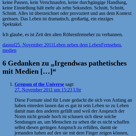
keine Pausen, kein Verschnaufen, keine durchgängige Handlung,
keine Einstellung hält mehr als zehn Sekunden. Schnitt, Schnitt,
Schnitt. Alles ist überzeichnet oder provoziert und aus dem Kontext
gerissen. Das Leben ist dramatisch, großartig, ein einziges
Spektakel.
Ich glaube, es ist Zeit den alten Röhrenfernseher zu verbannen.
Autor
Veröffentlicht
Kategorien
Schlagwörter
dasnuf
25. November 2011
Leben neben dem Leben
Fernsehen
,
am
medien
6 Gedanken zu „Irgendwas pathetisches
mit Medien […]“
Gregson of the Universe
sagt:
27. November 2011 um 15:23 Uhr
Diese Formate sind für Leute gedacht die sich von Anfang an
haben einreden lassen das es gut ist sein Leben so zu Leben
damit man den anderen gefällt und weil der Anspruch der
Norm nicht gerade hoch ist schauen sich diese solche
Sendungen an, um Menschen zu sehen die es nicht schaffen
selbst diesen geringen Anspruch zu erfüllen, damit sie
jemanden haben auf den sie mit dem Finger zeigen können,