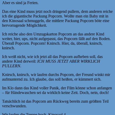
Aber es sind ja Ferien.
Das eine Kind muss jetzt noch dringend pullern, dem anderen reiche
ich die gigantische Packung Popcorn. Wollte man ein Baby mit in
den Kinosaal schmuggeln, die mittlere Packung Popcorn böte eine
hervorragende Möglichkeit.
Ich reiche also den Umzugskarton Popcorn an das andere Kind
weiter, hier, ups, nicht aufgepasst, das Popcorn fällt auf den Boden.
Überall Popcorn. Popcorn! Knirsch. Hier, da, überall, knirsch,
knirsch.
Ich weiß nicht, wie ich jetzt all das Popcorn aufheben soll, das
andere Kind derweil:
ICH MUSS JETZT ABER WIRKLICH
PULLERN.
Knirsch, knirsch, wir laufen durchs Popcorn, der Freund winkt mir
aufmunternd zu. Ich glaube, das soll heißen, er kümmert sich.
Im Klo dann das Kind voller Panik, der Film könne schon anfangen
– für Händewaschen sei da wirklich keine Zeit. Doch, nein, doch!
Tatsächlich ist das Popcorn am Rückweg bereits zum größten Teil
verschwunden.
Wir laufen die Treppe hoch. Kinosaal 4.