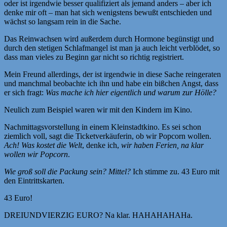
oder ist irgendwie besser qualifiziert als jemand anders – aber ich
denke mir oft – man hat sich wenigstens bewußt entschieden und
wächst so langsam rein in die Sache.
Das Reinwachsen wird außerdem durch Hormone begünstigt und
durch den stetigen Schlafmangel ist man ja auch leicht verblödet, so
dass man vieles zu Beginn gar nicht so richtig registriert.
Mein Freund allerdings, der ist irgendwie in diese Sache reingeraten
und manchmal beobachte ich ihn und habe ein bißchen Angst, dass
er sich fragt:
Was mache ich hier eigentlich und warum zur Hölle?
Neulich zum Beispiel waren wir mit den Kindern im Kino.
Nachmittagsvorstellung in einem Kleinstadtkino. Es sei schon
ziemlich voll, sagt die Ticketverkäuferin, ob wir Popcorn wollen.
Ach! Was kostet die Welt
, denke ich,
wir haben Ferien, na klar
wollen wir Popcorn
.
Wie groß soll die Packung sein? Mittel?
Ich stimme zu. 43 Euro mit
den Eintrittskarten.
43 Euro!
DREIUNDVIERZIG EURO? Na klar. HAHAHAHAHa.