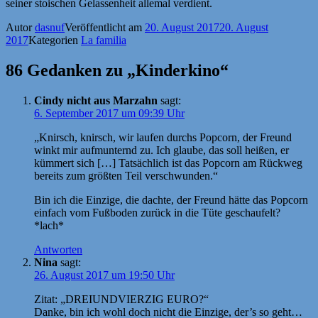
seiner stoischen Gelassenheit allemal verdient.
Autor
dasnuf
Veröffentlicht am
20. August 2017
20. August
2017
Kategorien
La familia
86 Gedanken zu „Kinderkino“
Cindy nicht aus Marzahn
sagt:
6. September 2017 um 09:39 Uhr
„Knirsch, knirsch, wir laufen durchs Popcorn, der Freund
winkt mir aufmunternd zu. Ich glaube, das soll heißen, er
kümmert sich […] Tatsächlich ist das Popcorn am Rückweg
bereits zum größten Teil verschwunden.“
Bin ich die Einzige, die dachte, der Freund hätte das Popcorn
einfach vom Fußboden zurück in die Tüte geschaufelt?
*lach*
Antworten
Nina
sagt:
26. August 2017 um 19:50 Uhr
Zitat: „DREIUNDVIERZIG EURO?“
Danke, bin ich wohl doch nicht die Einzige, der’s so geht…