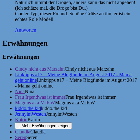
Natürlich nimmt der Drogen, anders kann das nicht angehen!
(Ich schätze mal, die Droge bist Du.)
Cooler Typ, dieser Freund. Schöne Grüße an ihn, er ist ein
echtes Role Model!
Antworten
Erwähnungen
Erwähnungen
Cindy nicht aus Marzahn
Cindy nicht aus Marzahn
Linktipps #17 – Meine Blogfunde im August 2017 - Mama
geht online
Linktipps #17 – Meine Blogfunde im August 2017
- Mama geht online
Nina
Nina
Frau Irgendwas ist immer
Frau Irgendwas ist immer
Magnus aka MJKW
Magnus aka MJKW
kiddo.the.kid
kiddo.the.kid
JennyimWesten
JennyimWesten
Katrin
Katrin
…
Mehr Erwähnungen zeigen
Claudia
Claudia
Seren
Seren