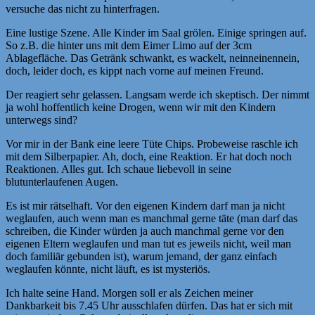
versuche das nicht zu hinterfragen.
Eine lustige Szene. Alle Kinder im Saal grölen. Einige springen auf.
So z.B. die hinter uns mit dem Eimer Limo auf der 3cm
Ablagefläche. Das Getränk schwankt, es wackelt, neinneinennein,
doch, leider doch, es kippt nach vorne auf meinen Freund.
Der reagiert sehr gelassen. Langsam werde ich skeptisch. Der nimmt
ja wohl hoffentlich keine Drogen, wenn wir mit den Kindern
unterwegs sind?
Vor mir in der Bank eine leere Tüte Chips. Probeweise raschle ich
mit dem Silberpapier. Ah, doch, eine Reaktion. Er hat doch noch
Reaktionen. Alles gut. Ich schaue liebevoll in seine
blutunterlaufenen Augen.
Es ist mir rätselhaft. Vor den eigenen Kindern darf man ja nicht
weglaufen, auch wenn man es manchmal gerne täte (man darf das
schreiben, die Kinder würden ja auch manchmal gerne vor den
eigenen Eltern weglaufen und man tut es jeweils nicht, weil man
doch familiär gebunden ist), warum jemand, der ganz einfach
weglaufen könnte, nicht läuft, es ist mysteriös.
Ich halte seine Hand. Morgen soll er als Zeichen meiner
Dankbarkeit bis 7.45 Uhr ausschlafen dürfen. Das hat er sich mit