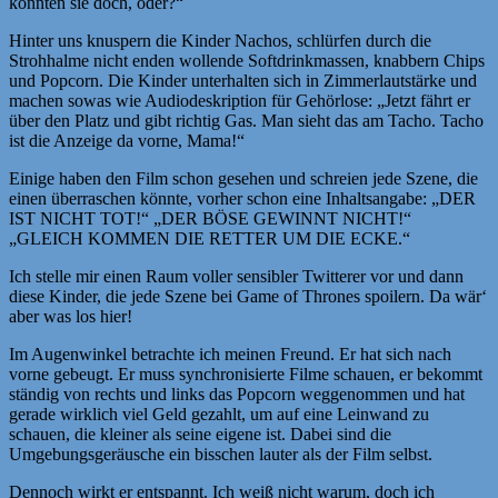
könnten sie doch, oder?“
Hinter uns knuspern die Kinder Nachos, schlürfen durch die
Strohhalme nicht enden wollende Softdrinkmassen, knabbern Chips
und Popcorn. Die Kinder unterhalten sich in Zimmerlautstärke und
machen sowas wie Audiodeskription für Gehörlose: „Jetzt fährt er
über den Platz und gibt richtig Gas. Man sieht das am Tacho. Tacho
ist die Anzeige da vorne, Mama!“
Einige haben den Film schon gesehen und schreien jede Szene, die
einen überraschen könnte, vorher schon eine Inhaltsangabe: „DER
IST NICHT TOT!“ „DER BÖSE GEWINNT NICHT!“
„GLEICH KOMMEN DIE RETTER UM DIE ECKE.“
Ich stelle mir einen Raum voller sensibler Twitterer vor und dann
diese Kinder, die jede Szene bei Game of Thrones spoilern. Da wär‘
aber was los hier!
Im Augenwinkel betrachte ich meinen Freund. Er hat sich nach
vorne gebeugt. Er muss synchronisierte Filme schauen, er bekommt
ständig von rechts und links das Popcorn weggenommen und hat
gerade wirklich viel Geld gezahlt, um auf eine Leinwand zu
schauen, die kleiner als seine eigene ist. Dabei sind die
Umgebungsgeräusche ein bisschen lauter als der Film selbst.
Dennoch wirkt er entspannt. Ich weiß nicht warum, doch ich