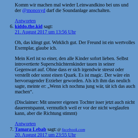
Komm wir machen mal wieder Leinwandkino bei uns und
der
@monoxyd
darf die Soundanlage anschalten.
Antworten
kiddo.the.kid
sagt:
21. August 2017 um 13:56 Uhr
Oh, das klingt gut. Wirklich gut. Der Freund ist ein wertvolles
Exemplar, glaube ich.
Mein Kerl ist so einer, den alle Kinder sofort lieben. Selbst
introvertierte Superschüchternkinder tauen in seiner
Gegenwart auf. Ohne dass er sich irgendwie stresst oder
verstellt oder sonst einen Quark. Es ist magic. Der wäre ein
hervorragender Erzieher geworden. Als ich ihm das neulich
sagte, meinte er: „Wenn ich nochma jung wär, tät ich das auch
machen“.
(Disclaimer: Mit unserer eigenen Tochter isser jetzt auch nicht
dauerentspannt, vermutlich weil er vor der nicht weglaufen
kann, aber die Richtung stimmt)
Antworten
Tamara Lebab
sagt:
@
facebook.com
20. August 2017 um 23:55 Uhr