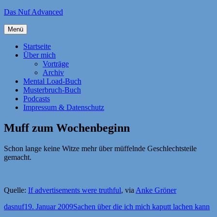
Zum
Das Nuf Advanced
Inhalt
springen
Menü
Startseite
Über mich
Vorträge
Archiv
Mental Load-Buch
Musterbruch-Buch
Podcasts
Impressum & Datenschutz
Muff zum Wochenbeginn
Schon lange keine Witze mehr über müffelnde Geschlechtsteile
gemacht.
Quelle:
If advertisements were truthful
, via
Anke Gröner
Autor
Veröffentlicht
Kategorien
dasnuf
19. Januar 2009
Sachen über die ich mich kaputt lachen kann
am