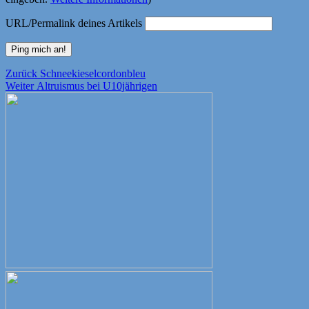
URL/Permalink deines Artikels
Beitragsnavigation
Vorheriger
Zurück
Schneekieselcordonbleu
Nächster
Beitrag:
Weiter
Altruismus bei U10jährigen
Beitrag: