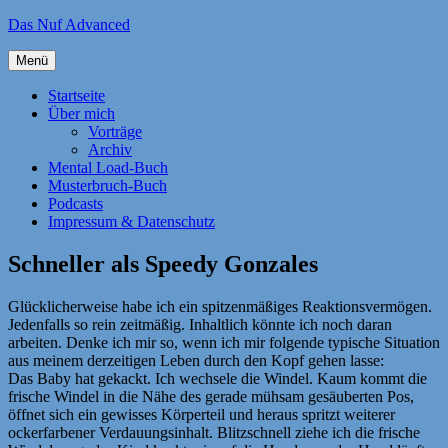
Zum
Das Nuf Advanced
Inhalt
springen
Menü
Startseite
Über mich
Vorträge
Archiv
Mental Load-Buch
Musterbruch-Buch
Podcasts
Impressum & Datenschutz
Schneller als Speedy Gonzales
Glücklicherweise habe ich ein spitzenmäßiges Reaktionsvermögen.
Jedenfalls so rein zeitmäßig. Inhaltlich könnte ich noch daran
arbeiten. Denke ich mir so, wenn ich mir folgende typische Situation
aus meinem derzeitigen Leben durch den Kopf gehen lasse:
Das Baby hat gekackt. Ich wechsele die Windel. Kaum kommt die
frische Windel in die Nähe des gerade mühsam gesäuberten Pos,
öffnet sich ein gewisses Körperteil und heraus spritzt weiterer
ockerfarbener Verdauungsinhalt. Blitzschnell ziehe ich die frische