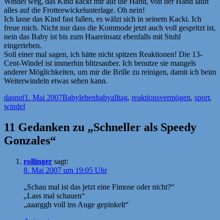
Windel weg, das Kind kackt mir auf die Hand, von der Hand läuft
alles auf die Frotteewickelunterlage. Oh nein!
Ich lasse das Kind fast fallen, es wälzt sich in seinem Kacki. Ich
freue mich. Nicht nur dass die Kommode jetzt auch voll gespritzt ist,
nein das Baby ist bis zum Haareinsatz ebenfalls mit Stuhl
eingerieben.
Soll einer mal sagen, ich hätte nicht spitzen Reaktionen! Die 13-
Cent-Windel ist immerhin blitzsauber. Ich benutze sie mangels
anderer Möglichkeiten, um mir die Brille zu reinigen, damit ich beim
Weiterwindeln etwas sehen kann.
Autor
Veröffentlicht
Kategorien
Schlagwörter
dasnuf
1. Mai 2007
Babyleben
babyalltag
,
reaktionsvermögen
,
sport
,
am
windel
11 Gedanken zu „Schneller als Speedy
Gonzales“
rollinger
sagt:
8. Mai 2007 um 19:05 Uhr
„Schau mal ist das jetzt eine Fimose oder nicht?“
„Lass mal schauen“
„aaarggh voll ins Auge gepinkelt“