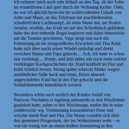
Ich erinnere mich noch sehr lebhaft an den Tag, als der Sohn
im windelfreien Lauf quer durch die Wohnung kackte. Oder,
da war ich glücklicherweise im wohlverdienten Urlaub von
Sohn und Mann, an das Telefonat mit anschließendem
schadenfrohen Lachkrampf, als mein Mann mir, am Boden
zerstört, erzählte, das Kind sei auf den Schreibtisch geklettert,
habe das dort stehende Regal inspiziert und dabei hinterrücks
auf die Tastatur geschissen. Vage steigt nun auch die
Erinnerung an ein morgendliches Erwachen auf: Das Kind
hatte sich über nacht seiner Windel entledigt und direkt
zwischen Mama und Papa gekackt… Ach, ich hatte es schon
fast verdrängt… Herrje, und jetzt fallen mir noch mehr solcher
verdrängter Kackgeschichten ein: Kind krabbelt im Flur und
kräht fröhlich herum. Wenig später schreckt Mutter wegen
ausführlicher Stille hoch und rennt, Böses ahnend:
ungewindeltes Kind hat in den Flur gekackt und die
Schlafzimmertür künstlerisch verziert.
Besonders schön auch neulich des Kindes Anfall von
Putzwut: Nachdem er tagelang unbemerkt in den Wischeimer
gepinkelt hatte, nahm er den Wischmopp, tunkte ihn in seine
(mittlerweile wg. Verdunstung konzentrierte) Pisse und
wischte damit Bad und Flur. Die Mama wundert sich über
den gemeinen Pissgestank, der ins Wohnzimmer weht – es
war ein wenig wie an einem heißen Sommertag in den