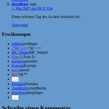
tierpfleger
sagt:
1. Mai 2007 um 09:11 Uhr
Einen schönen Tag der Aa-beit wünsche ich.
Antworten
Erwähnungen
rollinger
rollinger
<°((( ~~<
<°((( ~~<
MC Winkel
MC Winkel
Frau D.
Frau D.
goestern
goestern
Korrupt
Korrupt
qwert
qwert
lik™
lik™
Mehr
…
Erwähnungen
Dentaku
Dentaku
zeigen
AndiBerlin
AndiBerlin
tierpfleger
tierpfleger
Weniger
…
Erwähnungen
zeigen
Schreibe einen Kommentar