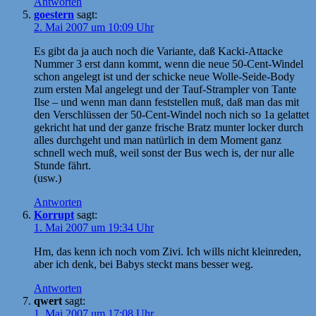
Antworten
goestern
sagt:
2. Mai 2007 um 10:09 Uhr
Es gibt da ja auch noch die Variante, daß Kacki-Attacke
Nummer 3 erst dann kommt, wenn die neue 50-Cent-Windel
schon angelegt ist und der schicke neue Wolle-Seide-Body
zum ersten Mal angelegt und der Tauf-Strampler von Tante
Ilse – und wenn man dann feststellen muß, daß man das mit
den Verschlüssen der 50-Cent-Windel noch nich so 1a gelattet
gekricht hat und der ganze frische Bratz munter locker durch
alles durchgeht und man natürlich in dem Moment ganz
schnell wech muß, weil sonst der Bus wech is, der nur alle
Stunde fährt.
(usw.)
Antworten
Korrupt
sagt:
1. Mai 2007 um 19:34 Uhr
Hm, das kenn ich noch vom Zivi. Ich wills nicht kleinreden,
aber ich denk, bei Babys steckt mans besser weg.
Antworten
qwert
sagt:
1. Mai 2007 um 17:08 Uhr