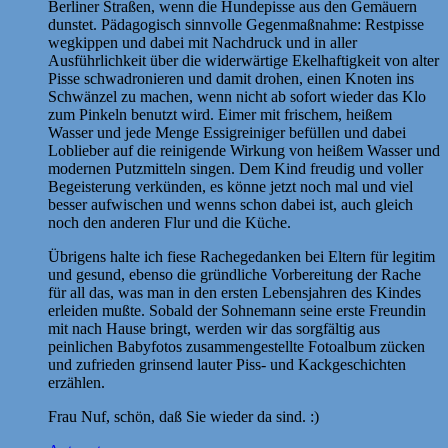
Berliner Straßen, wenn die Hundepisse aus den Gemäuern
dunstet. Pädagogisch sinnvolle Gegenmaßnahme: Restpisse
wegkippen und dabei mit Nachdruck und in aller
Ausführlichkeit über die widerwärtige Ekelhaftigkeit von alter
Pisse schwadronieren und damit drohen, einen Knoten ins
Schwänzel zu machen, wenn nicht ab sofort wieder das Klo
zum Pinkeln benutzt wird. Eimer mit frischem, heißem
Wasser und jede Menge Essigreiniger befüllen und dabei
Loblieber auf die reinigende Wirkung von heißem Wasser und
modernen Putzmitteln singen. Dem Kind freudig und voller
Begeisterung verkünden, es könne jetzt noch mal und viel
besser aufwischen und wenns schon dabei ist, auch gleich
noch den anderen Flur und die Küche.
Übrigens halte ich fiese Rachegedanken bei Eltern für legitim
und gesund, ebenso die gründliche Vorbereitung der Rache
für all das, was man in den ersten Lebensjahren des Kindes
erleiden mußte. Sobald der Sohnemann seine erste Freundin
mit nach Hause bringt, werden wir das sorgfältig aus
peinlichen Babyfotos zusammengestellte Fotoalbum zücken
und zufrieden grinsend lauter Piss- und Kackgeschichten
erzählen.
Frau Nuf, schön, daß Sie wieder da sind. :)