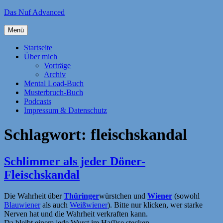
Zum
Das Nuf Advanced
Inhalt
springen
Menü
Startseite
Über mich
Vorträge
Archiv
Mental Load-Buch
Musterbruch-Buch
Podcasts
Impressum & Datenschutz
Schlagwort:
fleischskandal
Schlimmer als jeder Döner-
Fleischskandal
Die Wahrheit über
Thüringer
würstchen und
Wiener
(sowohl
Blauwiener
als auch
Weißwiener
). Bitte nur klicken, wer starke
Nerven hat und die Wahrheit verkraften kann.
Da bleibt einem jede Wurst im Ha(l)se stecken.