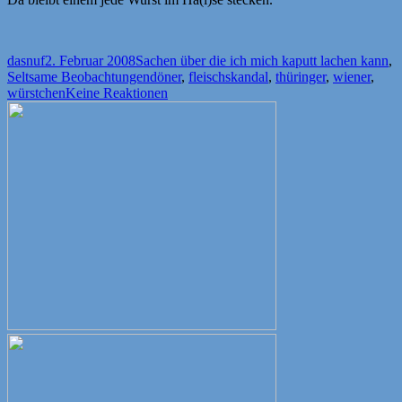
Autor
Veröffentlicht
Kategorien
dasnuf
2. Februar 2008
Sachen über die ich mich kaputt lachen kann
,
am
Schlagwörter
Seltsame Beobachtungen
döner
,
fleischskandal
,
thüringer
,
wiener
,
würstchen
Keine Reaktionen