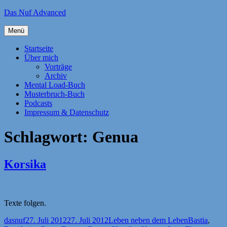
Zum
Das Nuf Advanced
Inhalt
springen
Menü
Startseite
Über mich
Vorträge
Archiv
Mental Load-Buch
Musterbruch-Buch
Podcasts
Impressum & Datenschutz
Schlagwort:
Genua
Korsika
Texte folgen.
Autor
Veröffentlicht
Kategorien
Schlagwörte
dasnuf
27. Juli 2012
27. Juli 2012
Leben neben dem Leben
Bastia
,