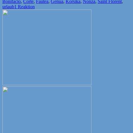
am
Bonifacio
,
Corte
,
Fautea
,
Genua
,
Korsika
,
Nonza
,
Saint Florent
,
urlaub
1 Reaktion