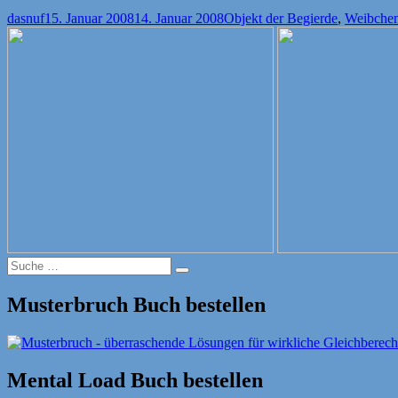
Autor
Veröffentlicht
Kategorien
dasnuf
15. Januar 2008
14. Januar 2008
Objekt der Begierde
,
Weibche
am
Suche
Suche
nach:
Musterbruch Buch bestellen
Mental Load Buch bestellen