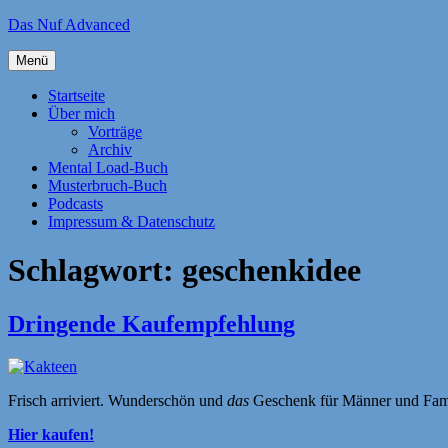
Zum
Das Nuf Advanced
Inhalt
springen
Menü
Startseite
Über mich
Vorträge
Archiv
Mental Load-Buch
Musterbruch-Buch
Podcasts
Impressum & Datenschutz
Schlagwort:
geschenkidee
Dringende Kaufempfehlung
Frisch arriviert. Wunderschön und
das
Geschenk für Männer und Famil
Hier kaufen!