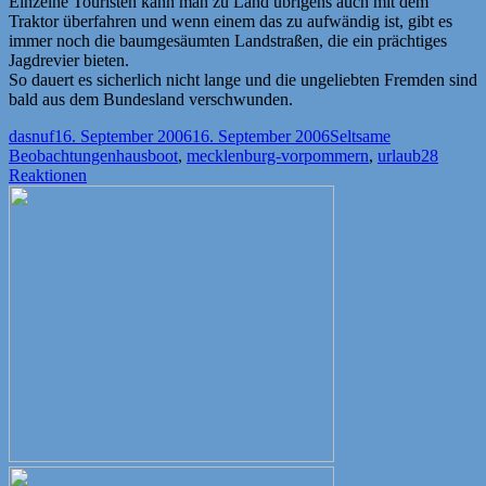
Einzelne Touristen kann man zu Land übrigens auch mit dem
Traktor überfahren und wenn einem das zu aufwändig ist, gibt es
immer noch die baumgesäumten Landstraßen, die ein prächtiges
Jagdrevier bieten.
So dauert es sicherlich nicht lange und die ungeliebten Fremden sind
bald aus dem Bundesland verschwunden.
Autor
Veröffentlicht
Kategorien
dasnuf
16. September 2006
16. September 2006
Seltsame
am
Schlagwörter
Beobachtungen
hausboot
,
mecklenburg-vorpommern
,
urlaub
28
Reaktionen