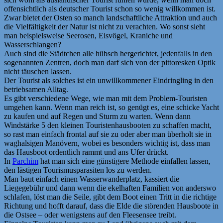
offensichtlich als deutscher Tourist schon so wenig willkommen ist.
Zwar bietet der Osten so manch landschaftliche Attraktion und auch
die Vielfältigkeit der Natur ist nicht zu verachten. Wo sonst sieht
man beispielsweise Seerosen, Eisvögel, Kraniche und
Wasserschlangen?
Auch sind die Städtchen alle hübsch hergerichtet, jedenfalls in den
sogenannten Zentren, doch man darf sich von der pittoresken Optik
nicht täuschen lassen.
Der Tourist als solches ist ein unwillkommener Eindringling in den
betriebsamen Alltag.
Es gibt verschiedene Wege, wie man mit dem Problem-Touristen
umgehen kann. Wenn man reich ist, so genügt es, eine schicke Yacht
zu kaufen und auf Regen und Sturm zu warten. Wenn dann
Windstärke 5 den kleinen Touristenhausbooten zu schaffen macht,
so rast man einfach frontal auf sie zu oder aber man überholt sie in
waghalsigen Manövern, wobei es besonders wichtig ist, dass man
das Hausboot ordentlich rammt und ans Ufer drückt.
In
Parchim
hat man sich eine günstigere Methode einfallen lassen,
den lästigen Tourismusparasiten los zu werden.
Man baut einfach einen Wasserwanderplatz, kassiert die
Liegegebühr und dann wenn die ekelhaften Familien von anderswo
schlafen, löst man die Seile, gibt dem Boot einen Tritt in die richtige
Richtung und hofft darauf, dass die Elde die störenden Hausboote in
die Ostsee – oder wenigstens auf den Fleesensee treibt.