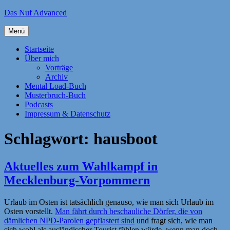
Zum
Das Nuf Advanced
Inhalt
springen
Menü
Startseite
Über mich
Vorträge
Archiv
Mental Load-Buch
Musterbruch-Buch
Podcasts
Impressum & Datenschutz
Schlagwort:
hausboot
Aktuelles zum Wahlkampf in
Mecklenburg-Vorpommern
Urlaub im Osten ist tatsächlich genauso, wie man sich Urlaub im
Osten vorstellt.
Man fährt durch beschauliche Dörfer, die von
dämlichen NPD-Parolen gepflastert sind
und fragt sich, wie man
sich wohl als ausländischer Tourist fühlen würde, wenn man doch