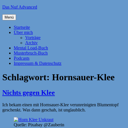
Zum
Das Nuf Advanced
Inhalt
springen
Menü
Startseite
Über mich
Vorträge
Archiv
Mental Load-Buch
Musterbruch-Buch
Podcasts
Impressum & Datenschutz
Schlagwort:
Hornsauer-Klee
Nichts gegen Klee
Ich bekam einen mit Hornsauer-Klee verunreinigten Blumentopf
geschenkt. Was dann geschah, ist unglaublich.
Quelle: Pixabay @Zauberin