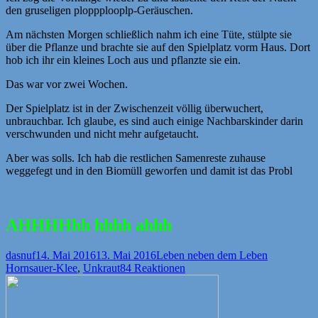
den gruseligen ploppplooplp-Geräuschen.
Am nächsten Morgen schließlich nahm ich eine Tüte, stülpte sie
über die Pflanze und brachte sie auf den Spielplatz vorm Haus. Dort
hob ich ihr ein kleines Loch aus und pflanzte sie ein.
Das war vor zwei Wochen.
Der Spielplatz ist in der Zwischenzeit völlig überwuchert,
unbrauchbar. Ich glaube, es sind auch einige Nachbarskinder darin
verschwunden und nicht mehr aufgetaucht.
Aber was solls. Ich hab die restlichen Samenreste zuhause
weggefegt und in den Biomüll geworfen und damit ist das Probl
AHHHHhh hhhh ahhh
Autor
Veröffentlicht
Kategorien
Schlagwört
dasnuf
14. Mai 2016
13. Mai 2016
Leben neben dem Leben
am
Hornsauer-Klee
,
Unkraut
84 Reaktionen