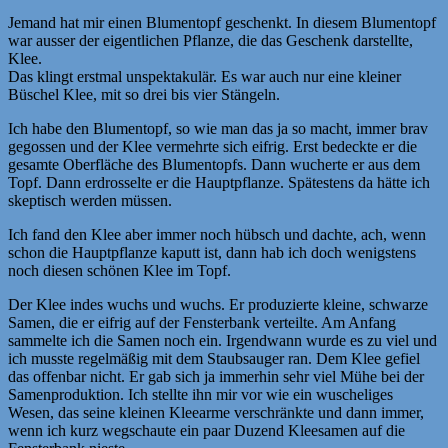
Jemand hat mir einen Blumentopf geschenkt. In diesem Blumentopf
war ausser der eigentlichen Pflanze, die das Geschenk darstellte,
Klee.
Das klingt erstmal unspektakulär. Es war auch nur eine kleiner
Büschel Klee, mit so drei bis vier Stängeln.
Ich habe den Blumentopf, so wie man das ja so macht, immer brav
gegossen und der Klee vermehrte sich eifrig. Erst bedeckte er die
gesamte Oberfläche des Blumentopfs. Dann wucherte er aus dem
Topf. Dann erdrosselte er die Hauptpflanze. Spätestens da hätte ich
skeptisch werden müssen.
Ich fand den Klee aber immer noch hübsch und dachte, ach, wenn
schon die Hauptpflanze kaputt ist, dann hab ich doch wenigstens
noch diesen schönen Klee im Topf.
Der Klee indes wuchs und wuchs. Er produzierte kleine, schwarze
Samen, die er eifrig auf der Fensterbank verteilte. Am Anfang
sammelte ich die Samen noch ein. Irgendwann wurde es zu viel und
ich musste regelmäßig mit dem Staubsauger ran. Dem Klee gefiel
das offenbar nicht. Er gab sich ja immerhin sehr viel Mühe bei der
Samenproduktion. Ich stellte ihn mir vor wie ein wuscheliges
Wesen, das seine kleinen Kleearme verschränkte und dann immer,
wenn ich kurz wegschaute ein paar Duzend Kleesamen auf die