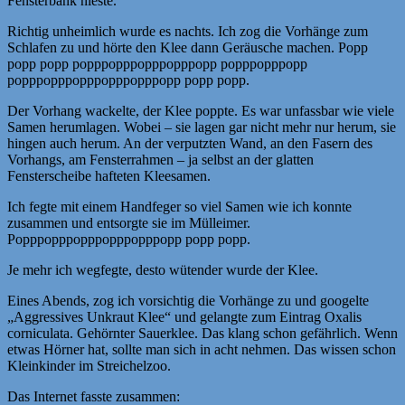
Fensterbank nieste.
Richtig unheimlich wurde es nachts. Ich zog die Vorhänge zum
Schlafen zu und hörte den Klee dann Geräusche machen. Popp
popp popp popppopppopppopppopp popppopppopp
popppopppopppopppopppopp popp popp.
Der Vorhang wackelte, der Klee poppte. Es war unfassbar wie viele
Samen herumlagen. Wobei – sie lagen gar nicht mehr nur herum, sie
hingen auch herum. An der verputzten Wand, an den Fasern des
Vorhangs, am Fensterrahmen – ja selbst an der glatten
Fensterscheibe hafteten Kleesamen.
Ich fegte mit einem Handfeger so viel Samen wie ich konnte
zusammen und entsorgte sie im Mülleimer.
Popppopppopppopppopppopp popp popp.
Je mehr ich wegfegte, desto wütender wurde der Klee.
Eines Abends, zog ich vorsichtig die Vorhänge zu und googelte
„Aggressives Unkraut Klee“ und gelangte zum Eintrag Oxalis
corniculata. Gehörnter Sauerklee. Das klang schon gefährlich. Wenn
etwas Hörner hat, sollte man sich in acht nehmen. Das wissen schon
Kleinkinder im Streichelzoo.
Das Internet fasste zusammen: