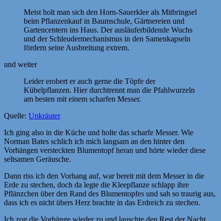
Meist holt man sich den Horn-Sauerklee als Mitbringsel
beim Pflanzenkauf in Baumschule, Gärtnereien und
Gartencentern ins Haus. Der ausläuferbildende Wuchs
und der Schleudermechanismus in den Samenkapseln
fördern seine Ausbreitung extrem.
und weiter
Leider erobert er auch gerne die Töpfe der
Kübelpflanzen. Hier durchtrennt man die Pfahlwurzeln
am besten mit einem scharfen Messer.
Quelle:
Unkräuter
Ich ging also in die Küche und holte das scharfe Messer. Wie
Norman Bates schlich ich mich langsam an den hinter den
Vorhängen versteckten Blumentopf heran und hörte wieder diese
seltsamen Geräusche.
Dann riss ich den Vorhang auf, war bereit mit dem Messer in die
Erde zu stechen, doch da legte die Kleepflanze schlapp ihre
Pflänzchen über den Rand des Blumentopfes und sah so traurig aus,
dass ich es nicht übers Herz brachte in das Erdreich zu stechen.
Ich zog die Vorhänge wieder zu und lauschte den Rest der Nacht