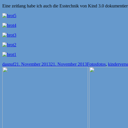
Eine zeitlang habe ich auch die Esstechnik von Kind 3.0 dokumentiert
Autor
Veröffentlicht
Kategorien
Schlagwörter
dasnuf
21. November 2013
21. November 2013
Fotos
fotos
,
kinderver
am