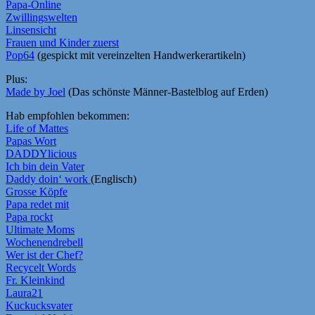
Papa-Online
Zwillingswelten
Linsensicht
Frauen und Kinder zuerst
Pop64
(gespickt mit vereinzelten Handwerkerartikeln)
Plus:
Made by Joel
(Das schönste Männer-Bastelblog auf Erden)
Hab empfohlen bekommen:
Life of Mattes
Papas Wort
DADDYlicious
Ich bin dein Vater
Daddy doin‘ work
(Englisch)
Grosse Köpfe
Papa redet mit
Papa rockt
Ultimate Moms
Wochenendrebell
Wer ist der Chef?
Recycelt Words
Fr. Kleinkind
Laura21
Kuckucksvater