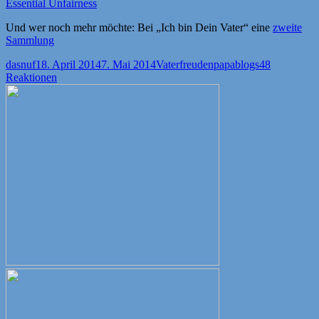
Essential Unfairness
Und wer noch mehr möchte: Bei „Ich bin Dein Vater“ eine
zweite
Sammlung
Autor
Veröffentlicht
Kategorien
Schlagwörter
dasnuf
18. April 2014
7. Mai 2014
Vaterfreuden
papablogs
48
am
Reaktionen