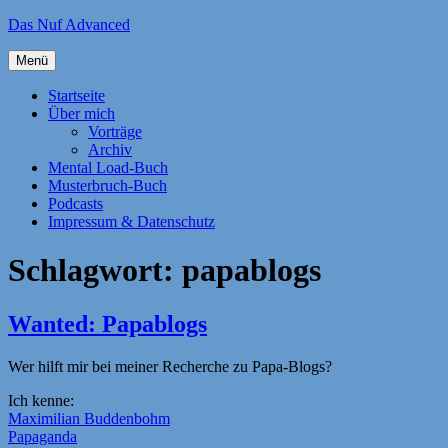
Zum
Das Nuf Advanced
Inhalt
springen
Menü
Startseite
Über mich
Vorträge
Archiv
Mental Load-Buch
Musterbruch-Buch
Podcasts
Impressum & Datenschutz
Schlagwort:
papablogs
Wanted: Papablogs
Wer hilft mir bei meiner Recherche zu Papa-Blogs?
Ich kenne:
Maximilian Buddenbohm
Papaganda