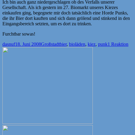
Ich bin auch ganz niedergeschlagen ob des Verfalls unserer
Gesellschaft. Als ich gestern im 27. Biomarkt unseres Kiezes
einkaufen ging, begegnete mir doch tatsächlich eine Horde Punks,
die ihr Bier dort kauften und sich dann grölend und stinkend in den
Eingangsbereich setzten, um es dort zu trinken.
Furchtbar sowas!
Autor
Veröffentlicht
Kategorien
Schlagwörter
dasnuf
18. Juni 2008
Großstadt
bier
,
bioläden
,
kiez
,
punk
1 Reaktion
am