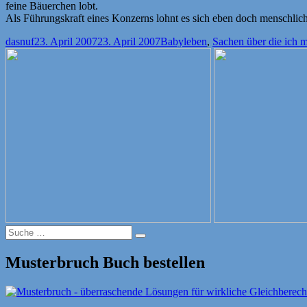
feine Bäuerchen lobt.
Als Führungskraft eines Konzerns lohnt es sich eben doch menschlic
Autor
Veröffentlicht
Kategorien
dasnuf
23. April 2007
23. April 2007
Babyleben
,
Sachen über die ich m
am
Suche
Suche
nach:
Musterbruch Buch bestellen