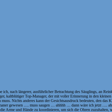
 ich, nach längerer, ausführlicher Betrachtung des Säuglings, an Reink
iger, kaltblütiger Top-Manager, der mit voller Erinnerung in den klein
en muss. Nichts anderes kann der Gesichtsausdruck bedeuten, den das K
umaner gewesen …. muss saugen … ahhhh … dann wäre ich jetzt …. ahhh 
n, die Arme und Hände zu koordinieren, um sich die Ohren zuzuhalten,