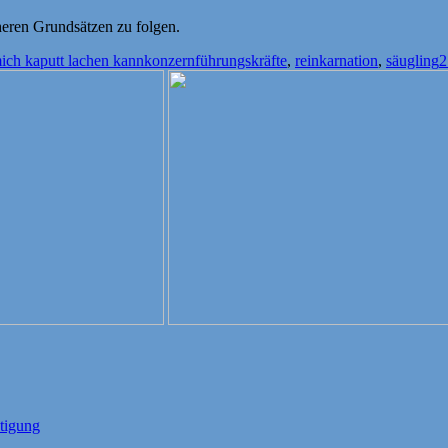
heren Grundsätzen zu folgen.
Schlagwörter
ich kaputt lachen kann
konzernführungskräfte
,
reinkarnation
,
säugling
2