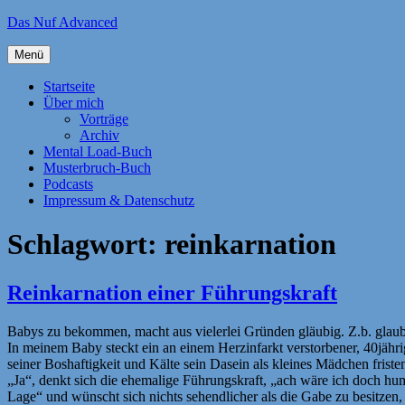
Zum
Das Nuf Advanced
Inhalt
springen
Menü
Startseite
Über mich
Vorträge
Archiv
Mental Load-Buch
Musterbruch-Buch
Podcasts
Impressum & Datenschutz
Schlagwort:
reinkarnation
Reinkarnation einer Führungskraft
Babys zu bekommen, macht aus vielerlei Gründen gläubig. Z.b. glaube
In meinem Baby steckt ein an einem Herzinfarkt verstorbener, 40jähr
seiner Boshaftigkeit und Kälte sein Dasein als kleines Mädchen frist
„Ja“, denkt sich die ehemalige Führungskraft, „ach wäre ich doch h
Lage“ und wünscht sich nichts sehendlicher als die Gabe zu besitze