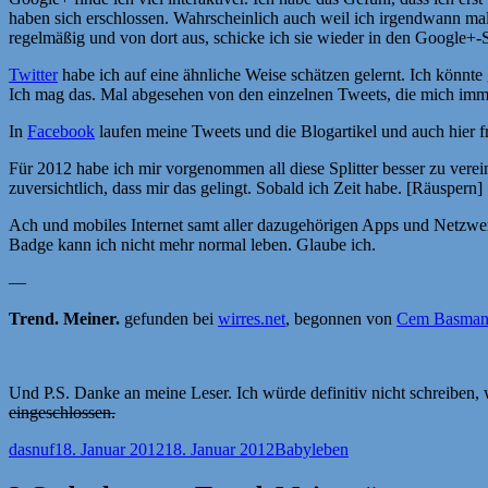
haben sich erschlossen. Wahrscheinlich auch weil ich irgendwann mal
regelmäßig und von dort aus, schicke ich sie wieder in den Google+-
Twitter
habe ich auf eine ähnliche Weise schätzen gelernt. Ich könnte
Ich mag das. Mal abgesehen von den einzelnen Tweets, die mich imm
In
Facebook
laufen meine Tweets und die Blogartikel und auch hier f
Für 2012 habe ich mir vorgenommen all diese Splitter besser zu vere
zuversichtlich, dass mir das gelingt. Sobald ich Zeit habe. [Räuspern]
Ach und mobiles Internet samt aller dazugehörigen Apps und Netzwer
Badge kann ich nicht mehr normal leben. Glaube ich.
—
Trend. Meiner.
gefunden bei
wirres.net
, begonnen von
Cem Basma
Und P.S. Danke an meine Leser. Ich würde definitiv nicht schreiben, 
eingeschlossen.
Autor
Veröffentlicht
Kategorien
dasnuf
18. Januar 2012
18. Januar 2012
Babyleben
am