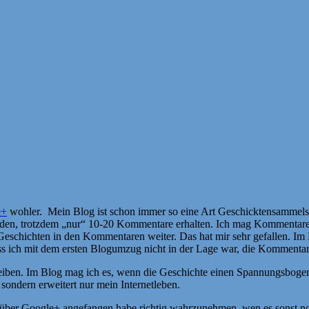
e+
wohler. Mein Blog ist schon immer so eine Art Geschicktensammelsur
wurden, trotzdem „nur“ 10-20 Kommentare erhalten. Ich mag Kommentare 
 Geschichten in den Kommentaren weiter. Das hat mir sehr gefallen. I
ass ich mit dem ersten Blogumzug nicht in der Lage war, die Kommentar
reiben. Im Blog mag ich es, wenn die Geschichte einen Spannungsbogen
sondern erweitert nur mein Internetleben.
rst über Google+ angefangen habe richtig wahrzunehmen, wen es sonst n