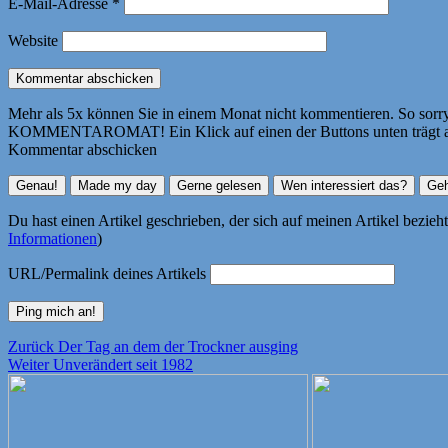
E-Mail-Adresse
*
Website
Mehr als 5x können Sie in einem Monat nicht kommentieren. So sorry! 
KOMMENTAROMAT! Ein Klick auf einen der Buttons unten trägt autom
Kommentar abschicken
Du hast einen Artikel geschrieben, der sich auf meinen Artikel bezie
Informationen
)
URL/Permalink deines Artikels
Beitragsnavigation
Vorheriger
Zurück
Der Tag an dem der Trockner ausging
Nächster
Beitrag:
Weiter
Unverändert seit 1982
Beitrag: