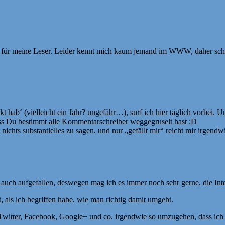
s für meine Leser. Leider kennt mich kaum jemand im WWW, daher schre
ckt hab‘ (vielleicht ein Jahr? ungefähr…), surf ich hier täglich vorbe
ss Du bestimmt alle Kommentarschreiber weggegruselt hast :D
ichts substantielles zu sagen, und nur „gefällt mir“ reicht mir irgendwi
auch aufgefallen, deswegen mag ich es immer noch sehr gerne, die Int
nt, als ich begriffen habe, wie man richtig damit umgeht.
 Twitter, Facebook, Google+ und co. irgendwie so umzugehen, dass ich