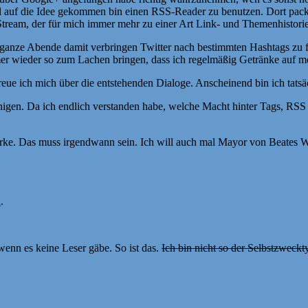
 auf die Idee gekommen bin einen RSS-Reader zu benutzen. Dort packe i
Stream, der für mich immer mehr zu einer Art Link- und Themenhistorie
 ganze Abende damit verbringen Twitter nach bestimmten Hashtags zu fi
er wieder so zum Lachen bringen, dass ich regelmäßig Getränke auf m
reue ich mich über die entstehenden Dialoge. Anscheinend bin ich tatsä
inigen. Da ich endlich verstanden habe, welche Macht hinter Tags, RSS 
ke. Das muss irgendwann sein. Ich will auch mal Mayor von Beates Wu
n
.
wenn es keine Leser gäbe. So ist das.
Ich bin nicht so der Selbstzweckty