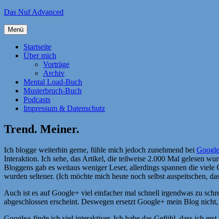
Zum
Das Nuf Advanced
Inhalt
springen
Menü
Startseite
Über mich
Vorträge
Archiv
Mental Load-Buch
Musterbruch-Buch
Podcasts
Impressum & Datenschutz
Trend. Meiner.
Ich blogge weiterhin gerne, fühle mich jedoch zunehmend bei
Googl
Interaktion. Ich sehe, das Artikel, die teilweise 2.000 Mal gelesen 
Bloggens gab es weitaus weniger Leser, allerdings spannen die viele
wurden seltener. (Ich möchte mich heute noch selbst auspeitschen, d
Auch ist es auf Google+ viel einfacher mal schnell irgendwas zu sch
abgeschlossen erscheint. Deswegen ersetzt Google+ mein Blog nicht, 
Google+ finde ich viel interaktiver. Ich habe das Gefühl, dass ich e