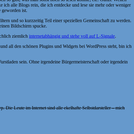
ch alle Blogs rein, die ich entdecke und lese sie mehr oder weniger
 geworden ist.
ltern und so kurzzeitig Teil einer speziellen Gemeinschaft zu werden.
einen Bildschirm spucke.
chlich ziemlich
internetabhängig und stehe voll auf L-Signale
.
und all den schönen Plugins und Widgets bei WordPress steht, bin ich
rstladen sein. Ohne irgendeine Bürgermeisterschaft oder irgendein
p. Die Leute im Internet sind alle ekelhafte Selbstdarsteller – mich