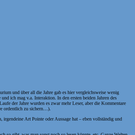
ium und über all die Jahre gab es hier vergleichsweise wenig
und ich mag v.a. Interaktion. In den ersten beiden Jahren des
m Laufe der Jahre wurden es zwar mehr Leser, aber die Kommentare
e ordentlich zu sichern…).
, irgendeine Art Pointe oder Aussage hat – eben vollständig und
och so gibt, was man sonst noch so lesen könnte, etc. Ganze Welten