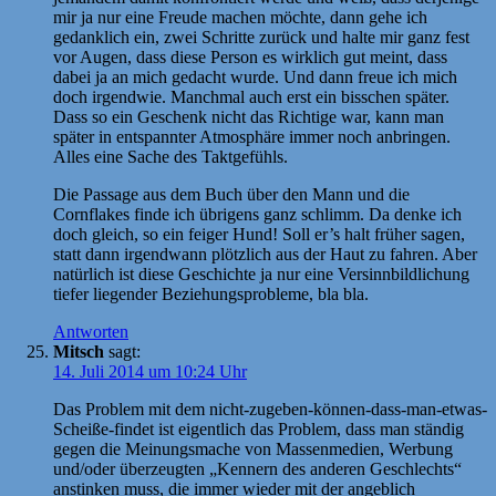
mir ja nur eine Freude machen möchte, dann gehe ich
gedanklich ein, zwei Schritte zurück und halte mir ganz fest
vor Augen, dass diese Person es wirklich gut meint, dass
dabei ja an mich gedacht wurde. Und dann freue ich mich
doch irgendwie. Manchmal auch erst ein bisschen später.
Dass so ein Geschenk nicht das Richtige war, kann man
später in entspannter Atmosphäre immer noch anbringen.
Alles eine Sache des Taktgefühls.
Die Passage aus dem Buch über den Mann und die
Cornflakes finde ich übrigens ganz schlimm. Da denke ich
doch gleich, so ein feiger Hund! Soll er’s halt früher sagen,
statt dann irgendwann plötzlich aus der Haut zu fahren. Aber
natürlich ist diese Geschichte ja nur eine Versinnbildlichung
tiefer liegender Beziehungsprobleme, bla bla.
Antworten
Mitsch
sagt:
14. Juli 2014 um 10:24 Uhr
Das Problem mit dem nicht-zugeben-können-dass-man-etwas-
Scheiße-findet ist eigentlich das Problem, dass man ständig
gegen die Meinungsmache von Massenmedien, Werbung
und/oder überzeugten „Kennern des anderen Geschlechts“
anstinken muss, die immer wieder mit der angeblich