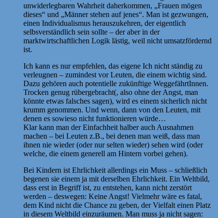
unwiderlegbaren Wahrheit daherkommen, „Frauen mögen
dieses“ und „Männer stehen auf jenes“. Man ist gezwungen,
einen Individualismus herauszukehren, der eigentlich
selbsverständlich sein sollte – der aber in der
marktwirtschaftlichen Logik lästig, weil nicht umsatzfördernd
ist.
Ich kann es nur empfehlen, das eigene Ich nicht ständig zu
verleugnen – zumindest vor Leuten, die einem wichtig sind.
Dazu gehören auch potentielle zukünftige WeggefährtInnen.
Trocken genug rübergebracht(, also ohne der Angst, man
könnte etwas falsches sagen), wird es einem sicherlich nicht
krumm genommen. Und wenn, dann von den Leuten, mit
denen es sowieso nicht funktionieren würde…
Klar kann man der Einfachheit halber auch Ausnahmen
machen – bei Leuten z.B., bei denen man weiß, dass man
ihnen nie wieder (oder nur selten wieder) sehen wird (oder
welche, die einem generell am Hintern vorbei gehen).
Bei Kindern ist Ehrlichkeit allerdings ein Muss – schließlich
begenen sie einem ja mit derselben Ehrlichkeit. Ein Weltbild,
dass erst in Begriff ist, zu entstehen, kann nicht zerstört
werden – deswegen: Keine Angst! Vielmehr wäre es fatal,
dem Kind nicht die Chance zu geben, der Vielfalt einen Platz
in diesem Weltbild einzuräumen. Man muss ja nicht sagen: