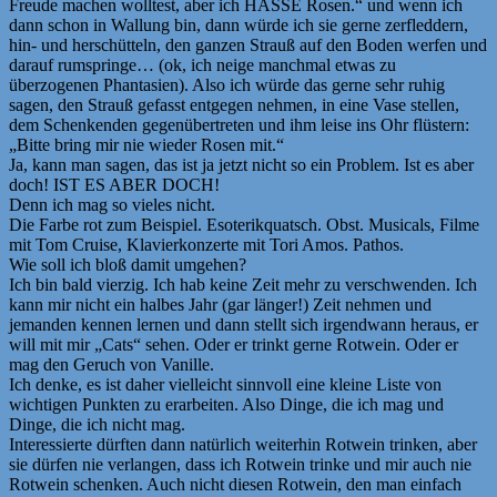
Freude machen wolltest, aber ich HASSE Rosen.“ und wenn ich
dann schon in Wallung bin, dann würde ich sie gerne zerfleddern,
hin- und herschütteln, den ganzen Strauß auf den Boden werfen und
darauf rumspringe… (ok, ich neige manchmal etwas zu
überzogenen Phantasien). Also ich würde das gerne sehr ruhig
sagen, den Strauß gefasst entgegen nehmen, in eine Vase stellen,
dem Schenkenden gegenübertreten und ihm leise ins Ohr flüstern:
„Bitte bring mir nie wieder Rosen mit.“
Ja, kann man sagen, das ist ja jetzt nicht so ein Problem. Ist es aber
doch! IST ES ABER DOCH!
Denn ich mag so vieles nicht.
Die Farbe rot zum Beispiel. Esoterikquatsch. Obst. Musicals, Filme
mit Tom Cruise, Klavierkonzerte mit Tori Amos. Pathos.
Wie soll ich bloß damit umgehen?
Ich bin bald vierzig. Ich hab keine Zeit mehr zu verschwenden. Ich
kann mir nicht ein halbes Jahr (gar länger!) Zeit nehmen und
jemanden kennen lernen und dann stellt sich irgendwann heraus, er
will mit mir „Cats“ sehen. Oder er trinkt gerne Rotwein. Oder er
mag den Geruch von Vanille.
Ich denke, es ist daher vielleicht sinnvoll eine kleine Liste von
wichtigen Punkten zu erarbeiten. Also Dinge, die ich mag und
Dinge, die ich nicht mag.
Interessierte dürften dann natürlich weiterhin Rotwein trinken, aber
sie dürfen nie verlangen, dass ich Rotwein trinke und mir auch nie
Rotwein schenken. Auch nicht diesen Rotwein, den man einfach