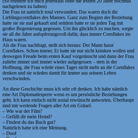
(So erinnere ich mich jedenfalls ohne die letzten 20 Jahre nochmal
nachgelesen zu haben)
Die Frau ist natürlich total verwundert. Das waren doch die
Lieblingscornflakes des Mannes. Ganz zum Beginn der Beziehung
hatte sie sie mal gekauft und seitdem hatte er sie jeden Tag mit
großer Begeisterung gegessen. Um ihn glücklich zu machen, sorgte
sie all die Jahre aufopferungsvoll dafür, dass immer Cornflakes im
Haus waren.
Als die Frau nachfragt, stellt sich heraus: Der Mann hasst
Cornflakes. Schon immer. Er hatte sie nur nicht kränken wollen und
deswegen Freude beim ersten Kauf vorgetäuscht und dann der Frau
zuliebe immer und immer wieder aufgegessen – stets in der
Hoffnung, die Frau würde eines Tages nicht mehr an die Cornflakes
denken und sie würden damit für immer aus seinem Leben
verschwinden.
An diese Geschichte muss ich sehr oft denken. Ich habe nämlich
eine Art Diplomatiesperre wenn es um persönliche Beziehungen
geht. Ich kann einfach nicht sozial erwünscht antworten. Überhaupt
sind mir wertende Fragen aller Art ein Gräuel.
– Wie war der Film?
– Gefällt dir mein Hemd?
– Findest du das Buch gut?
Natürlich habe ich eine Meinung.
– Doof