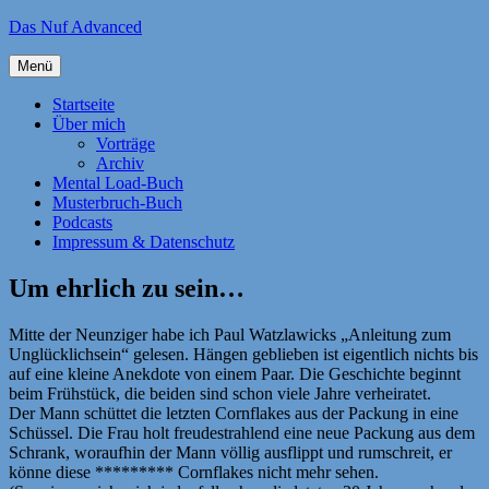
Zum
Das Nuf Advanced
Inhalt
springen
Menü
Startseite
Über mich
Vorträge
Archiv
Mental Load-Buch
Musterbruch-Buch
Podcasts
Impressum & Datenschutz
Um ehrlich zu sein…
Mitte der Neunziger habe ich Paul Watzlawicks „Anleitung zum
Unglücklichsein“ gelesen. Hängen geblieben ist eigentlich nichts bis
auf eine kleine Anekdote von einem Paar. Die Geschichte beginnt
beim Frühstück, die beiden sind schon viele Jahre verheiratet.
Der Mann schüttet die letzten Cornflakes aus der Packung in eine
Schüssel. Die Frau holt freudestrahlend eine neue Packung aus dem
Schrank, woraufhin der Mann völlig ausflippt und rumschreit, er
könne diese ********* Cornflakes nicht mehr sehen.