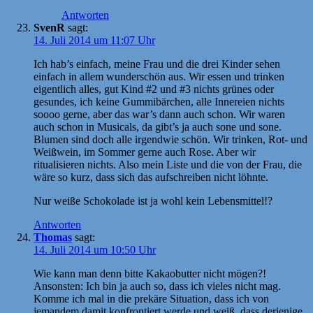
Antworten
SvenR
sagt:
14. Juli 2014 um 11:07 Uhr
Ich hab’s einfach, meine Frau und die drei Kinder sehen
einfach in allem wunderschön aus. Wir essen und trinken
eigentlich alles, gut Kind #2 und #3 nichts grünes oder
gesundes, ich keine Gummibärchen, alle Innereien nichts
soooo gerne, aber das war’s dann auch schon. Wir waren
auch schon in Musicals, da gibt’s ja auch sone und sone.
Blumen sind doch alle irgendwie schön. Wir trinken, Rot- und
Weißwein, im Sommer gerne auch Rose. Aber wir
ritualisieren nichts. Also mein Liste und die von der Frau, die
wäre so kurz, dass sich das aufschreiben nicht löhnte.
Nur weiße Schokolade ist ja wohl kein Lebensmittel!?
Antworten
Thomas
sagt:
14. Juli 2014 um 10:50 Uhr
Wie kann man denn bitte Kakaobutter nicht mögen?!
Ansonsten: Ich bin ja auch so, dass ich vieles nicht mag.
Komme ich mal in die prekäre Situation, dass ich von
jemandem damit konfrontiert werde und weiß, dass derjenige