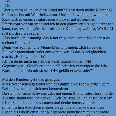
– Doof
– Nö
Aber warum sollte ich diese kund tun? Es ist doch meine Meinung?
Sie hat nichts mit Wahrheit zu tun. Und noch wichtiger, wenn mein
Kind z.B. in einem rosafarbenen Pullover mit glitzerndem
Pferdekopf vor mir steht und ich in den glänzenden Augen erkennen
kann, dass es total glücklich mit seiner Kleidungswahl ist, WARUM
soll ich dazu was sagen?
Also hoffe ich inständig, das Kind fragt mich nicht: Wie findest du
meinen Pullover?
Denn was soll ich tun? Meine Meinung sagen: „Ich finde den
Pullover grauenhaft“ oder antworten, wie es das Kind glücklich
macht: „Er ist wunderschön!“
Ich versuche mich im Fall der Fälle rauszuwinden. Mit
Gegenfragen: „Gefällt er denn dir?“ oder ich verweigere die Ich-
Botschaft „Ich bin mir sicher, DIR gefällt er sehr, oder?“
Mit den Kindern geht das ganz gut.
Mit Erwachsenen gestaltet sich das ganze etwas schwieriger. Zum
Beispiel wenn man sich neu kennenlernt.
Da steht der neue Schwarm z.B. mit einem Strauß roter Rosen in der
Tür und strahlt und ich denke: „Ach Du scheiße, ich hasse Rosen!“
Ich reiße mich dann zusammen und denke intensiv an die
romantischen Absichten meines Gegenübers, denke daran dass
Rosen als Überbleibsel der Morgenröte gemeinsam mit Aphrodite