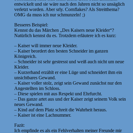
entwickelt und sie wäre nach den Jahren nicht so unsäglich
verletzt worden. Aber srly. Cornflakes? Als Streitthema?
OMG da muss ich nur schmunzeln! ;)
Besseres Beispiel:
Kennst du das Märchen „Des Kaisers neue Kleider“?
Natürlich kennst du es. Trotzdem erläutere ich es kurz:
– Kaiser will immer neue Kleider.
– Kaiser beordert den besten Schneider im ganzen
Königreich.
– Schneider ist sehr gestresst und weiß auch nicht um neue
Kleider.
– Kurzerhand erzählt er eine Lüge und schneidert ihm ein
unsichtbares Gewand.
– Kaiser voller stolz, zeigt sein Gewand zunächst nur den
Angestellten im Schloss.
– Diese spielen mit aus Respekt und Ehrfurcht.
– Das ganze artet aus und der Kaiser zeigt seinem Volk sein
neues Gewand.
– Kind auf dem Platz schreit die Wahrheit heraus.
– Kaiser ist eine Lachnummer.
Fazit:
Ich empfinde es als ein Fehlverhalten meiner Freunde mir