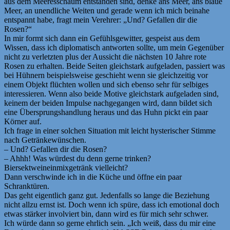
aus dem Meeresschaum entstanden sind, denke ans Meer, ans blaue
Meer, an unendliche Weiten und gerade wenn ich mich beinahe
entspannt habe, fragt mein Verehrer: „Und? Gefallen dir die
Rosen?“
In mir formt sich dann ein Gefühlsgewitter, gespeist aus dem
Wissen, dass ich diplomatisch antworten sollte, um mein Gegenüber
nicht zu verletzten plus der Aussicht die nächsten 10 Jahre rote
Rosen zu erhalten. Beide Seiten gleichstark aufgeladen, passiert was
bei Hühnern beispielsweise geschieht wenn sie gleichzeitig vor
einem Objekt flüchten wollen und sich ebenso sehr für selbiges
interessieren. Wenn also beide Motive gleichstark aufgeladen sind,
keinem der beiden Impulse nachgegangen wird, dann bildet sich
eine Übersprungshandlung heraus und das Huhn pickt ein paar
Körner auf.
Ich frage in einer solchen Situation mit leicht hysterischer Stimme
nach Getränkewünschen.
– Und? Gefallen dir die Rosen?
– Ahhh! Was würdest du denn gerne trinken?
Biersektweineinmixgetränk vielleicht?
Dann verschwinde ich in die Küche und öffne ein paar
Schranktüren.
Das geht eigentlich ganz gut. Jedenfalls so lange die Beziehung
nicht allzu ernst ist. Doch wenn ich spüre, dass ich emotional doch
etwas stärker involviert bin, dann wird es für mich sehr schwer.
Ich würde dann so gerne ehrlich sein. „Ich weiß, dass du mir eine