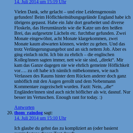
14. Juli 2014 um 15:19 Uhr
Vielen Dank, sehr gelacht – und eine Leidensgenossin
gefunden! Beim Höflichkeitsübungsgelände England habe ich
übrigens gepasst. Habe ein Jahr dort gearbeitet und diverse
Floskeln, das Herumtänzeln wie die Katze um den heißen
Brei, das aufgesetzte Lächeln etc. furchtbar gefunden. Zwei
Monate eingewöhnt, acht Monate klargekommen, zwei
Monate kaum abwarten können, wieder zu gehen. Und das
trotz Verlängerungsangebot und an sich nettem Job. Aber es
ging einfach nicht. Ich bin zu ehrlich – die englischen
Kolleg/innen sagten immer, nett wie sie sind, „direkt“. Mir
kam das Ganze dagegen nie wie ehrlich gemeinte Höflichkeit
vor…. zu oft habe ich nämlich mitbekommen, wie nach
Verlassen des Raums hinter dem Rücken anderer doch ganz
unhöflich mit den Augen gerollt und dem Nebenmann
Kommentare zugezischelt wurden. Fazit: Nein, „die“
Engländer/innen sind auch nicht höflicher als wir, dasnuf. Nur
besser im Vertuschen. Enough rant for today. :)
Antworten
thom_raindog
sagt:
14. Juli 2014 um 15:10 Uhr
Ich glaube du gehst das zu kompliziert an (oder basierst