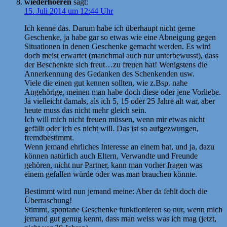
wiederhoeren
sagt:
15. Juli 2014 um 12:44 Uhr
Ich kenne das. Darum habe ich überhaupt nicht gerne
Geschenke, ja habe gar so etwas wie eine Abneigung gegen
Situationen in denen Geschenke gemacht werden. Es wird
doch meist erwartet (manchmal auch nur unterbewusst), dass
der Beschenkte sich freut…zu freuen hat! Wenigstens die
Annerkennung des Gedanken des Schenkenden usw.
Viele die einen gut kennen sollten, wie z.Bsp. nahe
Angehörige, meinen man habe doch diese oder jene Vorliebe.
Ja vielleicht damals, als ich 5, 15 oder 25 Jahre alt war, aber
heute muss das nicht mehr gleich sein.
Ich will mich nicht freuen müssen, wenn mir etwas nicht
gefällt oder ich es nicht will. Das ist so aufgezwungen,
fremdbestimmt.
Wenn jemand ehrliches Interesse an einem hat, und ja, dazu
können natürlich auch Eltern, Verwandte und Freunde
gehören, nicht nur Partner, kann man vorher fragen was
einem gefallen würde oder was man brauchen könnte.
Bestimmt wird nun jemand meine: Aber da fehlt doch die
Überraschung!
Stimmt, spontane Geschenke funktionieren so nur, wenn mich
jemand gut genug kennt, dass man weiss was ich mag (jetzt,