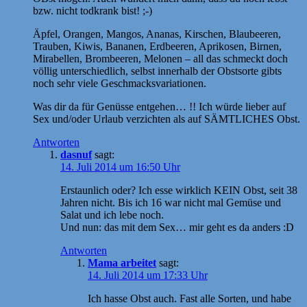
bzw. nicht todkrank bist! ;-)
Äpfel, Orangen, Mangos, Ananas, Kirschen, Blaubeeren,
Trauben, Kiwis, Bananen, Erdbeeren, Aprikosen, Birnen,
Mirabellen, Brombeeren, Melonen – all das schmeckt doch
völlig unterschiedlich, selbst innerhalb der Obstsorte gibts
noch sehr viele Geschmacksvariationen.
Was dir da für Genüsse entgehen… !! Ich würde lieber auf
Sex und/oder Urlaub verzichten als auf SÄMTLICHES Obst.
Antworten
dasnuf
sagt:
14. Juli 2014 um 16:50 Uhr
Erstaunlich oder? Ich esse wirklich KEIN Obst, seit 38
Jahren nicht. Bis ich 16 war nicht mal Gemüse und
Salat und ich lebe noch.
Und nun: das mit dem Sex… mir geht es da anders :D
Antworten
Mama arbeitet
sagt:
14. Juli 2014 um 17:33 Uhr
Ich hasse Obst auch. Fast alle Sorten, und habe