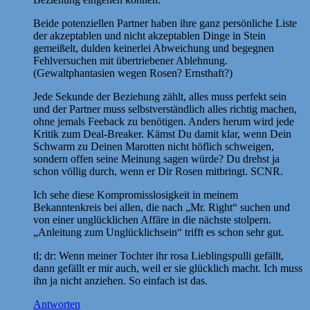
Beide potenziellen Partner haben ihre ganz persönliche Liste
der akzeptablen und nicht akzeptablen Dinge in Stein
gemeißelt, dulden keinerlei Abweichung und begegnen
Fehlversuchen mit übertriebener Ablehnung.
(Gewaltphantasien wegen Rosen? Ernsthaft?)
Jede Sekunde der Beziehung zählt, alles muss perfekt sein
und der Partner muss selbstverständlich alles richtig machen,
ohne jemals Feeback zu benötigen. Anders herum wird jede
Kritik zum Deal-Breaker. Kämst Du damit klar, wenn Dein
Schwarm zu Deinen Marotten nicht höflich schweigen,
sondern offen seine Meinung sagen würde? Du drehst ja
schon völlig durch, wenn er Dir Rosen mitbringt. SCNR.
Ich sehe diese Kompromisslosigkeit in meinem
Bekanntenkreis bei allen, die nach „Mr. Right“ suchen und
von einer unglücklichen Affäre in die nächste stolpern.
„Anleitung zum Unglücklichsein“ trifft es schon sehr gut.
tl; dr: Wenn meiner Tochter ihr rosa Lieblingspulli gefällt,
dann gefällt er mir auch, weil er sie glücklich macht. Ich muss
ihn ja nicht anziehen. So einfach ist das.
Antworten