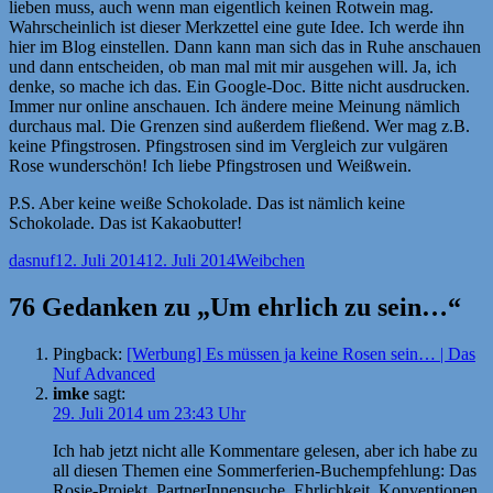
lieben muss, auch wenn man eigentlich keinen Rotwein mag.
Wahrscheinlich ist dieser Merkzettel eine gute Idee. Ich werde ihn
hier im Blog einstellen. Dann kann man sich das in Ruhe anschauen
und dann entscheiden, ob man mal mit mir ausgehen will. Ja, ich
denke, so mache ich das. Ein Google-Doc. Bitte nicht ausdrucken.
Immer nur online anschauen. Ich ändere meine Meinung nämlich
durchaus mal. Die Grenzen sind außerdem fließend. Wer mag z.B.
keine Pfingstrosen. Pfingstrosen sind im Vergleich zur vulgären
Rose wunderschön! Ich liebe Pfingstrosen und Weißwein.
P.S. Aber keine weiße Schokolade. Das ist nämlich keine
Schokolade. Das ist Kakaobutter!
Autor
Veröffentlicht
Kategorien
dasnuf
12. Juli 2014
12. Juli 2014
Weibchen
am
76 Gedanken zu „Um ehrlich zu sein…“
Pingback:
[Werbung] Es müssen ja keine Rosen sein… | Das
Nuf Advanced
imke
sagt:
29. Juli 2014 um 23:43 Uhr
Ich hab jetzt nicht alle Kommentare gelesen, aber ich habe zu
all diesen Themen eine Sommerferien-Buchempfehlung: Das
Rosie-Projekt. PartnerInnensuche, Ehrlichkeit, Konventionen,