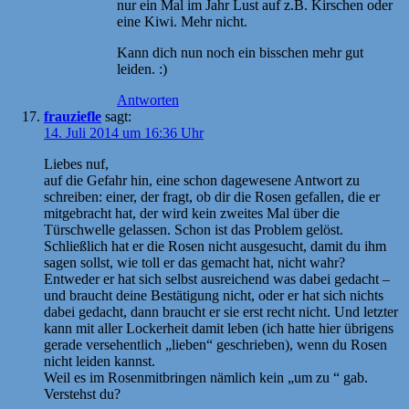
nur ein Mal im Jahr Lust auf z.B. Kirschen oder
eine Kiwi. Mehr nicht.
Kann dich nun noch ein bisschen mehr gut
leiden. :)
Antworten
frauziefle
sagt:
14. Juli 2014 um 16:36 Uhr
Liebes nuf,
auf die Gefahr hin, eine schon dagewesene Antwort zu
schreiben: einer, der fragt, ob dir die Rosen gefallen, die er
mitgebracht hat, der wird kein zweites Mal über die
Türschwelle gelassen. Schon ist das Problem gelöst.
Schließlich hat er die Rosen nicht ausgesucht, damit du ihm
sagen sollst, wie toll er das gemacht hat, nicht wahr?
Entweder er hat sich selbst ausreichend was dabei gedacht –
und braucht deine Bestätigung nicht, oder er hat sich nichts
dabei gedacht, dann braucht er sie erst recht nicht. Und letzter
kann mit aller Lockerheit damit leben (ich hatte hier übrigens
gerade versehentlich „lieben“ geschrieben), wenn du Rosen
nicht leiden kannst.
Weil es im Rosenmitbringen nämlich kein „um zu “ gab.
Verstehst du?