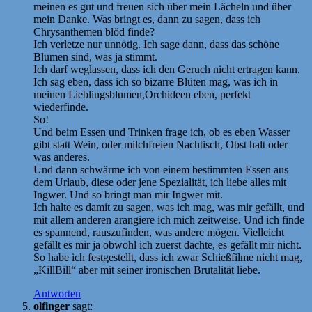
meinen es gut und freuen sich über mein Lächeln und über
mein Danke. Was bringt es, dann zu sagen, dass ich
Chrysanthemen blöd finde?
Ich verletze nur unnötig. Ich sage dann, dass das schöne
Blumen sind, was ja stimmt.
Ich darf weglassen, dass ich den Geruch nicht ertragen kann.
Ich sag eben, dass ich so bizarre Blüten mag, was ich in
meinen Lieblingsblumen,Orchideen eben, perfekt
wiederfinde.
So!
Und beim Essen und Trinken frage ich, ob es eben Wasser
gibt statt Wein, oder milchfreien Nachtisch, Obst halt oder
was anderes.
Und dann schwärme ich von einem bestimmten Essen aus
dem Urlaub, diese oder jene Spezialität, ich liebe alles mit
Ingwer. Und so bringt man mir Ingwer mit.
Ich halte es damit zu sagen, was ich mag, was mir gefällt, und
mit allem anderen arangiere ich mich zeitweise. Und ich finde
es spannend, rauszufinden, was andere mögen. Vielleicht
gefällt es mir ja obwohl ich zuerst dachte, es gefällt mir nicht.
So habe ich festgestellt, dass ich zwar Schießfilme nicht mag,
„KillBill“ aber mit seiner ironischen Brutalität liebe.
Antworten
olfinger
sagt: