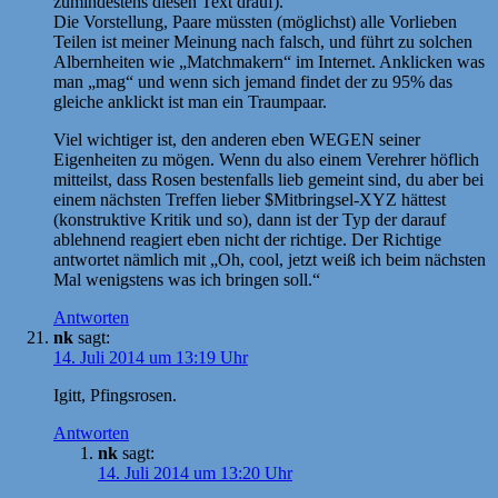
zumindestens diesen Text drauf).
Die Vorstellung, Paare müssten (möglichst) alle Vorlieben
Teilen ist meiner Meinung nach falsch, und führt zu solchen
Albernheiten wie „Matchmakern“ im Internet. Anklicken was
man „mag“ und wenn sich jemand findet der zu 95% das
gleiche anklickt ist man ein Traumpaar.
Viel wichtiger ist, den anderen eben WEGEN seiner
Eigenheiten zu mögen. Wenn du also einem Verehrer höflich
mitteilst, dass Rosen bestenfalls lieb gemeint sind, du aber bei
einem nächsten Treffen lieber $Mitbringsel-XYZ hättest
(konstruktive Kritik und so), dann ist der Typ der darauf
ablehnend reagiert eben nicht der richtige. Der Richtige
antwortet nämlich mit „Oh, cool, jetzt weiß ich beim nächsten
Mal wenigstens was ich bringen soll.“
Antworten
nk
sagt:
14. Juli 2014 um 13:19 Uhr
Igitt, Pfingsrosen.
Antworten
nk
sagt:
14. Juli 2014 um 13:20 Uhr