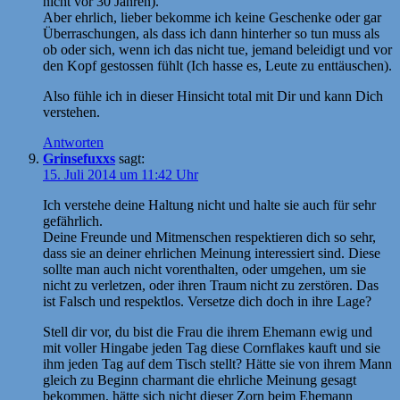
nicht vor 30 Jahren).
Aber ehrlich, lieber bekomme ich keine Geschenke oder gar
Überraschungen, als dass ich dann hinterher so tun muss als
ob oder sich, wenn ich das nicht tue, jemand beleidigt und vor
den Kopf gestossen fühlt (Ich hasse es, Leute zu enttäuschen).
Also fühle ich in dieser Hinsicht total mit Dir und kann Dich
verstehen.
Antworten
Grinsefuxxs
sagt:
15. Juli 2014 um 11:42 Uhr
Ich verstehe deine Haltung nicht und halte sie auch für sehr
gefährlich.
Deine Freunde und Mitmenschen respektieren dich so sehr,
dass sie an deiner ehrlichen Meinung interessiert sind. Diese
sollte man auch nicht vorenthalten, oder umgehen, um sie
nicht zu verletzen, oder ihren Traum nicht zu zerstören. Das
ist Falsch und respektlos. Versetze dich doch in ihre Lage?
Stell dir vor, du bist die Frau die ihrem Ehemann ewig und
mit voller Hingabe jeden Tag diese Cornflakes kauft und sie
ihm jeden Tag auf dem Tisch stellt? Hätte sie von ihrem Mann
gleich zu Beginn charmant die ehrliche Meinung gesagt
bekommen, hätte sich nicht dieser Zorn beim Ehemann