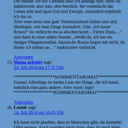
Die direkte Art des Liebsten fand ich anfangs hart, finde sie
mittlerweile aber hart, aber herzlich. Sie vereinfacht das
Leben sehr und spart Zeit und Energie, zumindest empfinde
ich das so.
Aber man muss eine gute Vertrauensbasis haben und sich
überlegen, wie man Dinge formuliert. Also „Ich hasse
Rosen!“ ist vielleicht etwas abschreckend. „Vielen Dank…“
und dann in einer stillen Stunde: „Weißt du, ich bin ein
riesiger Pfingstrosenfan, klassische Rosen liegen mir nicht, da
denke ich immer an…“ funktioniert vielleicht.
Antworten
Mama arbeitet
sagt:
14. Juli 2014 um 17:31 Uhr
******************KOMMENTAROMAT*************
Genau! Allerdings ist meine Liste der Dinge, die ich hasse,
natürlich eine ganz andere. Aber sonst: jupp!
*****************/KOMMENTAROMAT**************
Antworten
Leonie
sagt:
14. Juli 2014 um 16:45 Uhr
Ich kann nicht glauben, dass es Menschen gibt, die keinerlei
OBst mögen. Auch wundert mich dann, dass du noch lebst