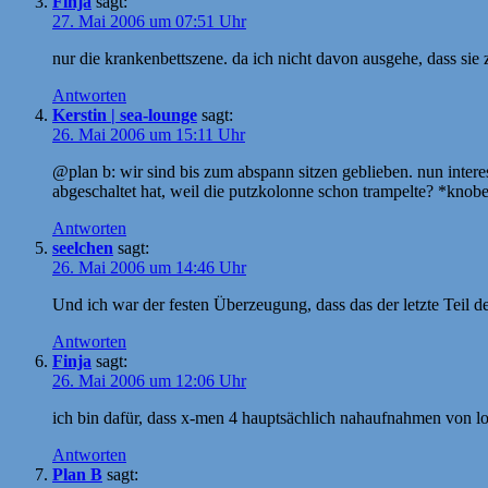
Finja
sagt:
27. Mai 2006 um 07:51 Uhr
nur die krankenbettszene. da ich nicht davon ausgehe, dass sie z
Antworten
Kerstin | sea-lounge
sagt:
26. Mai 2006 um 15:11 Uhr
@plan b: wir sind bis zum abspann sitzen geblieben. nun interes
abgeschaltet hat, weil die putzkolonne schon trampelte? *knob
Antworten
seelchen
sagt:
26. Mai 2006 um 14:46 Uhr
Und ich war der festen Überzeugung, dass das der letzte Tei
Antworten
Finja
sagt:
26. Mai 2006 um 12:06 Uhr
ich bin dafür, dass x-men 4 hauptsächlich nahaufnahmen von log
Antworten
Plan B
sagt: