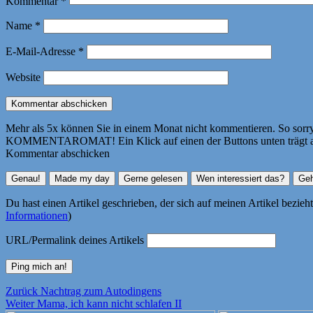
Kommentar
*
Name
*
E-Mail-Adresse
*
Website
Mehr als 5x können Sie in einem Monat nicht kommentieren. So sorry! 
KOMMENTAROMAT! Ein Klick auf einen der Buttons unten trägt autom
Kommentar abschicken
Du hast einen Artikel geschrieben, der sich auf meinen Artikel bezie
Informationen
)
URL/Permalink deines Artikels
Beitragsnavigation
Vorheriger
Zurück
Nachtrag zum Autodingens
Nächster
Beitrag:
Weiter
Mama, ich kann nicht schlafen II