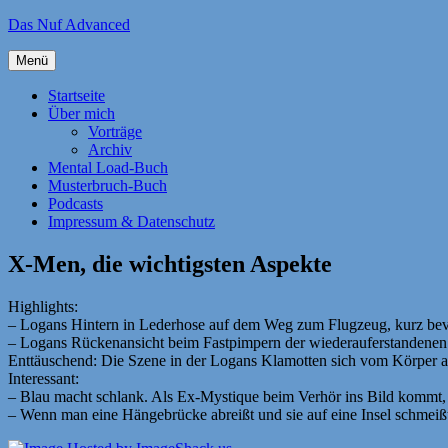
Zum
Das Nuf Advanced
Inhalt
springen
Menü
Startseite
Über mich
Vorträge
Archiv
Mental Load-Buch
Musterbruch-Buch
Podcasts
Impressum & Datenschutz
X-Men, die wichtigsten Aspekte
Highlights:
– Logans Hintern in Lederhose auf dem Weg zum Flugzeug, kurz bevor 
– Logans Rückenansicht beim Fastpimpern der wiederauferstandenen
Enttäuschend: Die Szene in der Logans Klamotten sich vom Körper ab
Interessant:
– Blau macht schlank. Als Ex-Mystique beim Verhör ins Bild kommt, flü
– Wenn man eine Hängebrücke abreißt und sie auf eine Insel schmeißt,