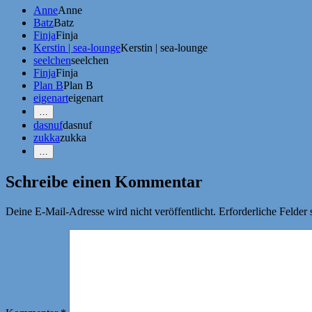
Anne
Anne
Batz
Batz
Finja
Finja
Kerstin | sea-lounge
Kerstin | sea-lounge
seelchen
seelchen
Finja
Finja
Plan B
Plan B
eigenart
eigenart
Mehr
…
Erwähnungen
dasnuf
dasnuf
zeigen
zukka
zukka
Weniger
…
Erwähnungen
zeigen
Schreibe einen Kommentar
Deine E-Mail-Adresse wird nicht veröffentlicht.
Erforderliche Felder 