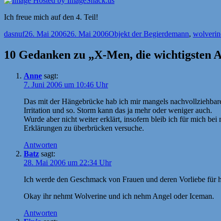
Ich freue mich auf den 4. Teil!
Autor
Veröffentlicht
Kategorien
Schlagwörter
dasnuf
26. Mai 2006
26. Mai 2006
Objekt der Begierde
mann
,
wolverin
am
10 Gedanken zu „X-Men, die wichtigsten 
Anne
sagt:
7. Juni 2006 um 10:46 Uhr
Das mit der Hängebrücke hab ich mir mangels nachvollziehbarer
Irritation und so. Storm kann das ja mehr oder weniger auch.
Wurde aber nicht weiter erklärt, insofern bleib ich für mich b
Erklärungen zu überbrücken versuche.
Antworten
Batz
sagt:
28. Mai 2006 um 22:34 Uhr
Ich werde den Geschmack von Frauen und deren Vorliebe für h
Okay ihr nehmt Wolverine und ich nehm Angel oder Iceman.
Antworten