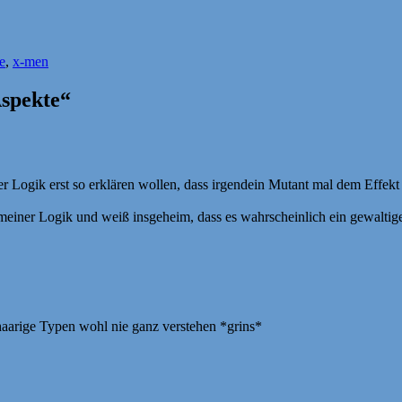
e
,
x-men
Aspekte“
 Logik erst so erklären wollen, dass irgendein Mutant mal dem Effekt 
ei meiner Logik und weiß insgeheim, dass es wahrscheinlich ein gewalt
aarige Typen wohl nie ganz verstehen *grins*