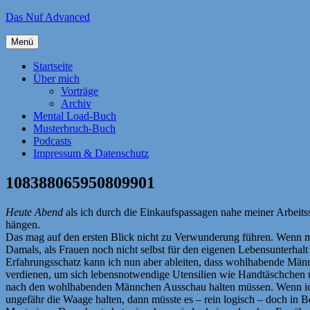
Zum
Das Nuf Advanced
Inhalt
springen
Menü
Startseite
Über mich
Vorträge
Archiv
Mental Load-Buch
Musterbruch-Buch
Podcasts
Impressum & Datenschutz
108388065950809901
Heute Abend
als ich durch die Einkaufspassagen nahe meiner Arbeitss
hängen.
Das mag auf den ersten Blick nicht zu Verwunderung führen. Wenn ma
Damals, als Frauen noch nicht selbst für den eigenen Lebensunterhalt
Erfahrungsschatz kann ich nun aber ableiten, dass wohlhabende Männe
verdienen, um sich lebensnotwendige Utensilien wie Handtäschchen un
nach den wohlhabenden Männchen Ausschau halten müssen. Wenn ich der
ungefähr die Waage halten, dann müsste es – rein logisch – doch in 