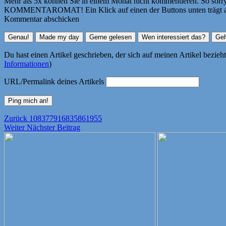
Mehr als 5x können Sie in einem Monat nicht kommentieren. So sorry! 
KOMMENTAROMAT! Ein Klick auf einen der Buttons unten trägt autom
Kommentar abschicken
Du hast einen Artikel geschrieben, der sich auf meinen Artikel bezie
Informationen
)
URL/Permalink deines Artikels
Beitragsnavigation
Vorheriger
Zurück
108377916835861955
Nächster
Beitrag:
Weiter
Nächster Beitrag
Beitrag: