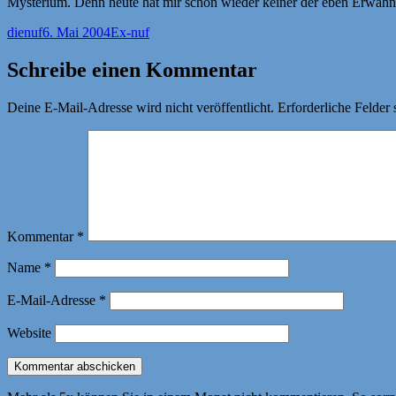
Mysterium. Denn heute hat mir schon wieder keiner der eben Erwähn
Autor
Veröffentlicht
Kategorien
dienuf
6. Mai 2004
Ex-nuf
am
Schreibe einen Kommentar
Deine E-Mail-Adresse wird nicht veröffentlicht.
Erforderliche Felder 
Kommentar
*
Name
*
E-Mail-Adresse
*
Website