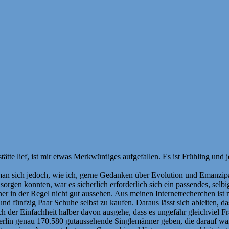
tätte lief, ist mir etwas Merkwürdiges aufgefallen. Es ist Frühling un
n sich jedoch, wie ich, gerne Gedanken über Evolution und Emanzipati
 sorgen konnten, war es sicherlich erforderlich sich ein passendes, se
r in der Regel nicht gut aussehen. Aus meinen Internetrecherchen ist
d fünfzig Paar Schuhe selbst zu kaufen. Daraus lässt sich ableiten, d
 Einfachheit halber davon ausgehe, dass es ungefähr gleichviel Fraue
Berlin genau 170.580 gutaussehende Singlemänner geben, die darauf war