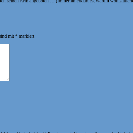
ten seinen Arm angeboten … (Immerhin erklärt es, warum wohlsituiert
sind mit
*
markiert