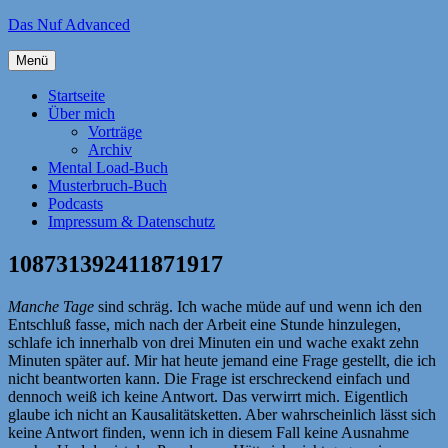
Zum
Das Nuf Advanced
Inhalt
springen
Menü
Startseite
Über mich
Vorträge
Archiv
Mental Load-Buch
Musterbruch-Buch
Podcasts
Impressum & Datenschutz
108731392411871917
Manche Tage
sind schräg. Ich wache müde auf und wenn ich den
Entschluß fasse, mich nach der Arbeit eine Stunde hinzulegen,
schlafe ich innerhalb von drei Minuten ein und wache exakt zehn
Minuten später auf. Mir hat heute jemand eine Frage gestellt, die ich
nicht beantworten kann. Die Frage ist erschreckend einfach und
dennoch weiß ich keine Antwort. Das verwirrt mich. Eigentlich
glaube ich nicht an Kausalitätsketten. Aber wahrscheinlich lässt sich
keine Antwort finden, wenn ich in diesem Fall keine Ausnahme