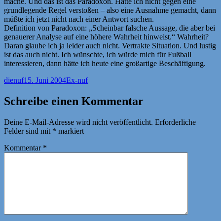
mache. Und das ist das Paradoxon. Hätte ich nicht gegen eine
grundlegende Regel verstoßen – also eine Ausnahme gemacht, dann
müßte ich jetzt nicht nach einer Antwort suchen.
Definition von Paradoxon: „Scheinbar falsche Aussage, die aber bei
genauerer Analyse auf eine höhere Wahrheit hinweist.“ Wahrheit?
Daran glaube ich ja leider auch nicht. Vertrakte Situation. Und lustig
ist das auch nicht. Ich wünschte, ich würde mich für Fußball
interessieren, dann hätte ich heute eine großartige Beschäftigung.
Autor
Veröffentlicht
Kategorien
dienuf
15. Juni 2004
Ex-nuf
am
Schreibe einen Kommentar
Deine E-Mail-Adresse wird nicht veröffentlicht.
Erforderliche
Felder sind mit
*
markiert
Kommentar
*