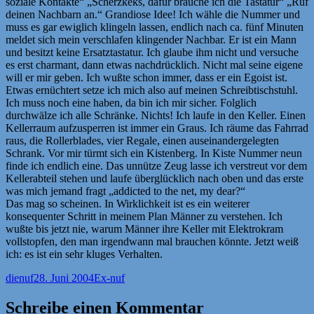
soziale Kontakte“ „Scherzkeks, dafür brauche ich die Tastatur“ „Ruf
deinen Nachbarn an.“ Grandiose Idee! Ich wähle die Nummer und
muss es gar ewiglich klingeln lassen, endlich nach ca. fünf Minuten
meldet sich mein verschlafen klingender Nachbar. Er ist ein Mann
und besitzt keine Ersatztastatur. Ich glaube ihm nicht und versuche
es erst charmant, dann etwas nachdrücklich. Nicht mal seine eigene
will er mir geben. Ich wußte schon immer, dass er ein Egoist ist.
Etwas ernüchtert setze ich mich also auf meinen Schreibtischstuhl.
Ich muss noch eine haben, da bin ich mir sicher. Folglich
durchwälze ich alle Schränke. Nichts! Ich laufe in den Keller. Einen
Kellerraum aufzusperren ist immer ein Graus. Ich räume das Fahrrad
raus, die Rollerblades, vier Regale, einen auseinandergelegten
Schrank. Vor mir türmt sich ein Kistenberg. In Kiste Nummer neun
finde ich endlich eine. Das unnütze Zeug lasse ich verstreut vor dem
Kellerabteil stehen und laufe überglücklich nach oben und das erste
was mich jemand fragt „addicted to the net, my dear?“
Das mag so scheinen. In Wirklichkeit ist es ein weiterer
konsequenter Schritt in meinem Plan Männer zu verstehen. Ich
wußte bis jetzt nie, warum Männer ihre Keller mit Elektrokram
vollstopfen, den man irgendwann mal brauchen könnte. Jetzt weiß
ich: es ist ein sehr kluges Verhalten.
Autor
Veröffentlicht
Kategorien
dienuf
28. Juni 2004
Ex-nuf
am
Schreibe einen Kommentar