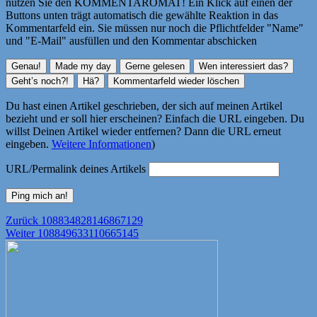
nutzen Sie den KOMMENTAROMAT! Ein Klick auf einen der
Buttons unten trägt automatisch die gewählte Reaktion in das
Kommentarfeld ein. Sie müssen nur noch die Pflichtfelder "Name"
und "E-Mail" ausfüllen und den Kommentar abschicken
Du hast einen Artikel geschrieben, der sich auf meinen Artikel
bezieht und er soll hier erscheinen? Einfach die URL eingeben. Du
willst Deinen Artikel wieder entfernen? Dann die URL erneut
eingeben.
Weitere Informationen
)
URL/Permalink deines Artikels
Beitragsnavigation
Vorheriger
Zurück
108834828146867129
Nächster
Beitrag:
Weiter
108849633110665145
Beitrag: