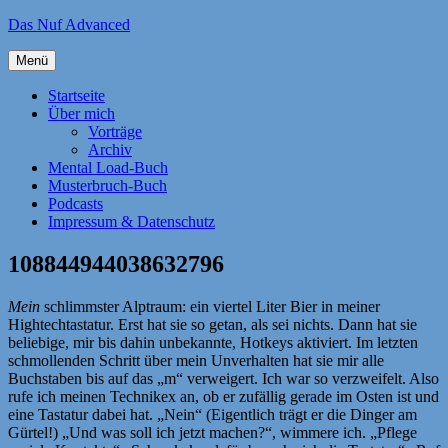
Zum
Das Nuf Advanced
Inhalt
springen
Menü
Startseite
Über mich
Vorträge
Archiv
Mental Load-Buch
Musterbruch-Buch
Podcasts
Impressum & Datenschutz
108844944038632796
Mein
schlimmster Alptraum: ein viertel Liter Bier in meiner
Hightechtastatur. Erst hat sie so getan, als sei nichts. Dann hat sie
beliebige, mir bis dahin unbekannte, Hotkeys aktiviert. Im letzten
schmollenden Schritt über mein Unverhalten hat sie mir alle
Buchstaben bis auf das „m“ verweigert. Ich war so verzweifelt. Also
rufe ich meinen Technikex an, ob er zufällig gerade im Osten ist und
eine Tastatur dabei hat. „Nein“ (Eigentlich trägt er die Dinger am
Gürtel!) „Und was soll ich jetzt machen?“, wimmere ich. „Pflege