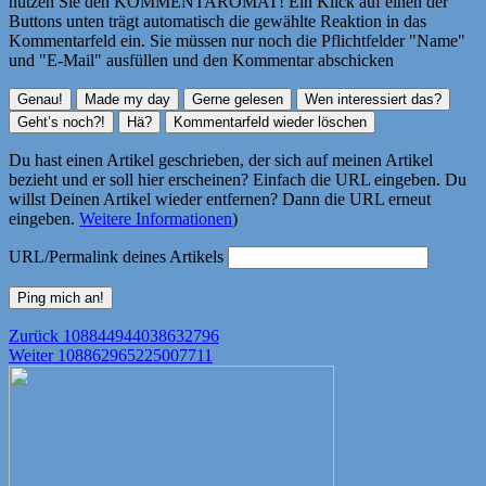
nutzen Sie den KOMMENTAROMAT! Ein Klick auf einen der
Buttons unten trägt automatisch die gewählte Reaktion in das
Kommentarfeld ein. Sie müssen nur noch die Pflichtfelder "Name"
und "E-Mail" ausfüllen und den Kommentar abschicken
Du hast einen Artikel geschrieben, der sich auf meinen Artikel
bezieht und er soll hier erscheinen? Einfach die URL eingeben. Du
willst Deinen Artikel wieder entfernen? Dann die URL erneut
eingeben.
Weitere Informationen
)
URL/Permalink deines Artikels
Beitragsnavigation
Vorheriger
Zurück
108844944038632796
Nächster
Beitrag:
Weiter
108862965225007711
Beitrag: