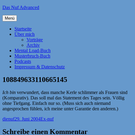
Zum
Das Nuf Advanced
Inhalt
springen
Menü
Startseite
Über mich
Vorträge
Archiv
Mental Load-Buch
Musterbruch-Buch
Podcasts
Impressum & Datenschutz
108849633110665145
Ich bin
verwundert, dass manche Kerle schlimmer als Frauen sind
(Komparativ). Das soll mal das Statement des Tages sein. Völlig
ohne Tiefgang. Einfach nur so. (Muss sich auch niemand
angesprochen fühlen, ich meine unter Garantie den anderen.)
Autor
Veröffentlicht
Kategorien
dienuf
29. Juni 2004
Ex-nuf
am
Schreibe einen Kommentar