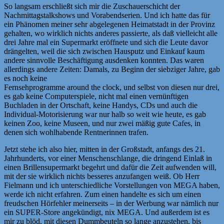
So langsam erschließt sich mir die Zuschauerschicht der
Nachmittagstalkshows und Vorabendserien. Und ich hatte das für
ein Phänomen meiner sehr abgelegenen Heimatstadt in der Provinz
gehalten, wo wirklich nichts anderes passierte, als daß vielleicht alle
drei Jahre mal ein Supermarkt eröffnete und sich die Leute davor
drängelten, weil die sich zwischen Hausputz und Einkauf kaum
andere sinnvolle Beschäftigung ausdenken konnten. Das waren
allerdings andere Zeiten: Damals, zu Beginn der siebziger Jahre, gab
es noch keine
Fernsehprogramme around the clock, und selbst von diesen nur drei,
es gab keine Computerspiele, nicht mal einen vernünftigen
Buchladen in der Ortschaft, keine Handys, CDs und auch die
Individual-Motorisierung war nur halb so weit wie heute, es gab
keinen Zoo, keine Museen, und nur zwei mäßig gute Cafes, in
denen sich wohlhabende Rentnerinnen trafen.
Jetzt stehe ich also hier, mitten in der Großstadt, anfangs des 21.
Jahrhunderts, vor einer Menschenschlange, die dringend Einlaß in
einen Brillensupermarkt begehrt und dafür die Zeit aufwenden will,
mit der sie wirklich nichts besseres anzufangen weiß. Ob Herr
Fielmann und ich unterschiedliche Vorstellungen von MEGA haben,
werde ich nicht erfahren. Zum einen handelte es sich um einen
freudschen Hörfehler meinerseits – in der Werbung war nämlich nur
ein SUPER-Store angekündigt, nix MEGA. Und außerdem ist es
mir zu blöd, mit diesen Dummbeuteln so lange anzustehen, bis