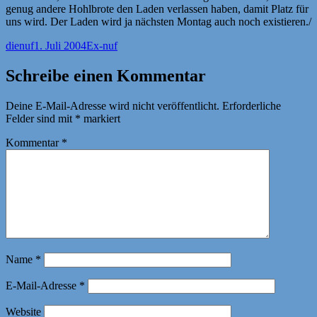
genug andere Hohlbrote den Laden verlassen haben, damit Platz für
uns wird. Der Laden wird ja nächsten Montag auch noch existieren./
Autor
Veröffentlicht
Kategorien
dienuf
1. Juli 2004
Ex-nuf
am
Schreibe einen Kommentar
Deine E-Mail-Adresse wird nicht veröffentlicht.
Erforderliche
Felder sind mit
*
markiert
Kommentar
*
Name
*
E-Mail-Adresse
*
Website