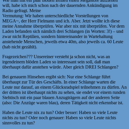
Wie man mit ein paar blöden Brillen einen Megastore aufziehen
will, habe ich mich schon nach der dauernden Ankündigung im
Radio gefragt. Meine
Vermutung: Wir haben unterschiedliche Vorstellungen von
MEGA~, der Herr Fielmann und ich. Aber. Jetzt wollte ich diese
meine Annahme überprüfen. War aber nix mit überprüfen. Vor dem
Laden befanden sich nämlich drei Schlangen (in Worten: 3!) – und
zwar nicht Reptilien, sondern hintereinander in Wartehaltung
anstehende Menschen, jeweils etwa 40m, also jeweils ca. 60 Leute
(hab nicht gezählt).
Fragezeichen??? Unsereiner versteht ja schon nicht, was an
irgendeinem blöden Laden so interessant sein soll, daß man
überhaupt dafür anstehen würde. Aber gleich DREI Schlangen?
Bei genauem Hinsehen ergibt sich: Nur eine Schlange führt
überhaupt zur Tür des Geschäfts. In einer Schlange warten die
Leute nur darauf, an einem Glücksradspiel teilnehmen zu dürfen. An
der dritten ist überhaupt nichts zu sehen, sie endet vor einem runden
Stehtisch mit ein paar blauen Anzugträgern auf der anderen Seite
(also: Die Anzüge waren blau), deren Tätigkeit nicht erkennbar ist.
Haben die Leute nix zu tun? Oder besser: Haben so viele Leute
nichts zu tun? Oder noch genauer: Haben so viele Leute nichts
sinnvolles zu tun?