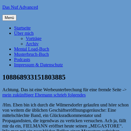
Zum
Das Nuf Advanced
Inhalt
springen
Menü
Startseite
Über mich
Vorträge
Archiv
Mental Load-Buch
Musterbruch-Buch
Podcasts
Impressum & Datenschutz
108868933151803885
Achtung. Das ist eine Werbeunterbrechung für eine fremde Seite ->
mein zukünftiger Ehemann schrieb folgendes
/Hm. Eben bin ich durch die Wilmersdorfer gelaufen und höre schon
von weitem die üblichen Geschäftseröffnungsgeräusche: Eine
mittelschlechte Band, ein Glücksradkommentator und
Propagandisten, die irgendwas zu verticken versuchen. Ach ja, fällt
mir da ein, FIELMANN eröffnet heute seinen „MEGASTORE“.