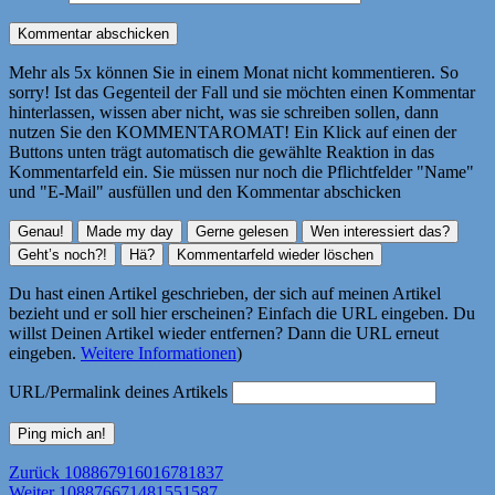
Mehr als 5x können Sie in einem Monat nicht kommentieren. So
sorry! Ist das Gegenteil der Fall und sie möchten einen Kommentar
hinterlassen, wissen aber nicht, was sie schreiben sollen, dann
nutzen Sie den KOMMENTAROMAT! Ein Klick auf einen der
Buttons unten trägt automatisch die gewählte Reaktion in das
Kommentarfeld ein. Sie müssen nur noch die Pflichtfelder "Name"
und "E-Mail" ausfüllen und den Kommentar abschicken
Du hast einen Artikel geschrieben, der sich auf meinen Artikel
bezieht und er soll hier erscheinen? Einfach die URL eingeben. Du
willst Deinen Artikel wieder entfernen? Dann die URL erneut
eingeben.
Weitere Informationen
)
URL/Permalink deines Artikels
Beitragsnavigation
Vorheriger
Zurück
108867916016781837
Nächster
Beitrag:
Weiter
108876671481551587