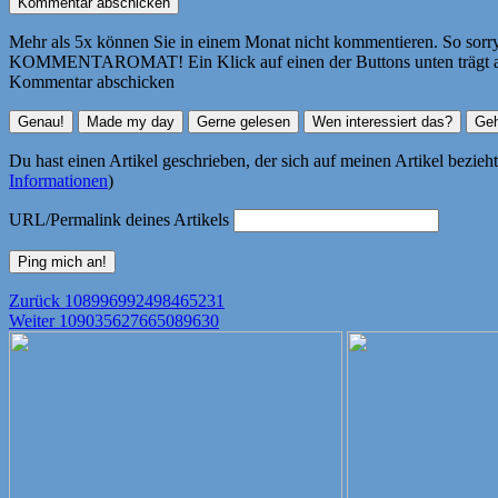
Mehr als 5x können Sie in einem Monat nicht kommentieren. So sorry! 
KOMMENTAROMAT! Ein Klick auf einen der Buttons unten trägt autom
Kommentar abschicken
Du hast einen Artikel geschrieben, der sich auf meinen Artikel bezie
Informationen
)
URL/Permalink deines Artikels
Beitragsnavigation
Vorheriger
Zurück
108996992498465231
Nächster
Beitrag:
Weiter
109035627665089630
Beitrag: