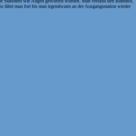
iele Stationen wie Augen gewürfelt wurden. Man verlässt den Bahnhof,
. So fährt man fort bis man irgendwann an der Ausgangsstation wieder