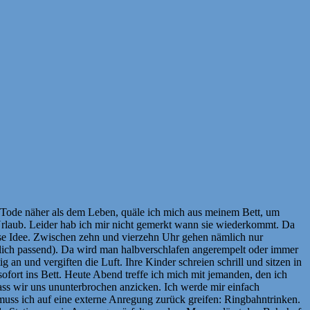
m Tode näher als dem Leben, quäle ich mich aus meinem Bett, um
 Urlaub. Leider hab ich mir nicht gemerkt wann sie wiederkommt. Da
öse Idee. Zwischen zehn und vierzehn Uhr gehen nämlich nur
äglich passend). Da wird man halbverschlafen angerempelt oder immer
an und vergiften die Luft. Ihre Kinder schreien schrill und sitzen in
ofort ins Bett. Heute Abend treffe ich mich mit jemanden, den ich
ass wir uns ununterbrochen anzicken. Ich werde mir einfach
, muss ich auf eine externe Anregung zurück greifen: Ringbahntrinken.