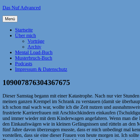
Zum
Das Nuf Advanced
Inhalt
springen
Menü
Startseite
Über mich
Vorträge
Archiv
Mental Load-Buch
Musterbruch-Buch
Podcasts
Impressum & Datenschutz
109007876304367675
Dieser Samstag begann mit einer Katastrophe. Nach nur vier Stunden
meinen ganzen Krempel im Schrank zu verstauen (damit sie überhaupt 
ich schon mal wach war, wollte ich die Zeit nutzen und ausnahmswei
frustrierte Karrierefrauen mit Arschlochkindern einkaufen (Tschuldi
und immer wieder mit dem Kinderwagen angefahren. Wenn man die Dame i
den Einkaufswägen wie in kleinen Gefängnissen und rütteln an den Met
fünf Jahre davon überzeugen musste, dass er mich unbedingt mal kenn
vorstellen, dass sie eine dieser Frauen von heute morgen ist. Ich sol