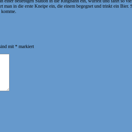
 einer beliebigen Station in die Ringbahn ein, würfelt und fährt so v
rt man in die erste Kneipe ein, die einem begegnet und trinkt ein Bier
ck komme.
sind mit
*
markiert