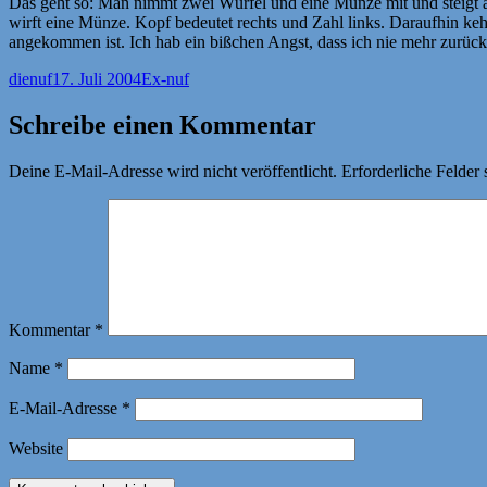
Das geht so: Man nimmt zwei Würfel und eine Münze mit und steigt an
wirft eine Münze. Kopf bedeutet rechts und Zahl links. Daraufhin keh
angekommen ist. Ich hab ein bißchen Angst, dass ich nie mehr zurü
Autor
Veröffentlicht
Kategorien
dienuf
17. Juli 2004
Ex-nuf
am
Schreibe einen Kommentar
Deine E-Mail-Adresse wird nicht veröffentlicht.
Erforderliche Felder 
Kommentar
*
Name
*
E-Mail-Adresse
*
Website