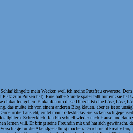
 Schlaf klingelte mein Wecker, weil ich meine Putzfrau erwartete. De
Platz zum Putzen hat). Eine halbe Stunde später fällt mir ein: sie hat
se einkaufen gehen. Einkaufen um diese Uhrzeit ist eine böse, böse, b
gung, das mußte ich von einem anderen Blog klauen, aber es ist so uns
rritiert ansieht, erntet man Todesblicke. Sie zicken sich gegenseitig 
allgittern. Schrecklich! Ich bin schnell wieder nach Hause und dann s
en lernen will. Er bringt seine Freundin mit und hat sich gewünscht, d
lte Vorschläge für die Abendgestaltung machen. Da ich nicht kreativ bin