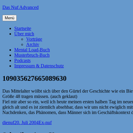
Zum
Das Nuf Advanced
Inhalt
springen
Menü
Startseite
Über mich
Vorträge
Archiv
Mental Load-Buch
Musterbruch-Buch
Podcasts
Impressum & Datenschutz
109035627665089630
Das Mittelalter wölbt sich über den Gürtel der Geschichte wie ein Bie
Größe 48 tragen müssen. (auch geklaut)
Fiel mir aber so ein, weil ich heute meinen ersten halben Tag im neu
gleich alt und es ist ziemlich absehbar, dass wir uns nicht ewiglich
Nachdenken, das Phänomen, dass Männer sich im Geschäftskontext d
Autor
Veröffentlicht
Kategorien
dienuf
20. Juli 2004
Ex-nuf
am