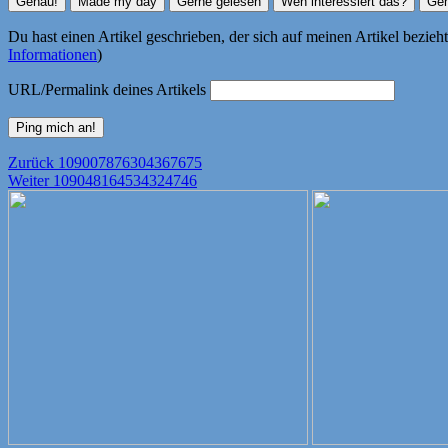
Du hast einen Artikel geschrieben, der sich auf meinen Artikel bezie
Informationen
)
URL/Permalink deines Artikels
Beitragsnavigation
Vorheriger
Zurück
109007876304367675
Nächster
Beitrag:
Weiter
109048164534324746
Beitrag: