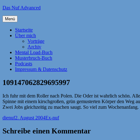
Zum
Das Nuf Advanced
Inhalt
springen
Menü
Startseite
Über mich
Vorträge
Archiv
Mental Load-Buch
Musterbruch-Buch
Podcasts
Impressum & Datenschutz
109147062829695997
Ich fuhr mit dem Roller nach Polen. Die Oder ist wahrlich schön. Allerd
Spinne mit einem kirschgroßen, grün gemusterten Körper den Weg a
Zwei Jobs gleichzeitig zu machen saugt. So viel zum Wochenanfang.
Autor
Veröffentlicht
Kategorien
dienuf
2. August 2004
Ex-nuf
am
Schreibe einen Kommentar